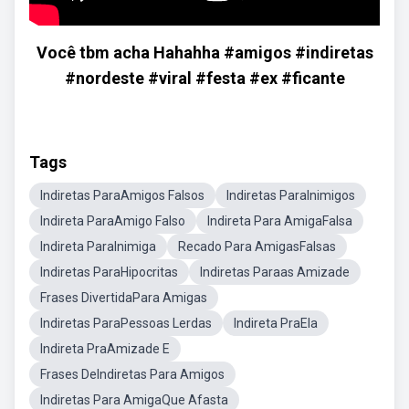
Você tbm acha Hahahha #amigos #indiretas
#nordeste #viral #festa #ex #ficante
Tags
Indiretas ParaAmigos Falsos
Indiretas ParaInimigos
Indireta ParaAmigo Falso
Indireta Para AmigaFalsa
Indireta ParaInimiga
Recado Para AmigasFalsas
Indiretas ParaHipocritas
Indiretas Paraas Amizade
Frases DivertidaPara Amigas
Indiretas ParaPessoas Lerdas
Indireta PraEla
Indireta PraAmizade E
Frases DeIndiretas Para Amigos
Indiretas Para AmigaQue Afasta