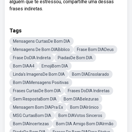
alguém que te estressou, compartilhe uma dessas
frases indiretas.
Tags
Mensagens CurtasDe Bom DIA
Mensagens De Bom DIABiblico
Frase Bom DIADeus
Frase DoDIA Indireta
PiadasDe Bom DIA
Bom DIAA4
EmojiBom DIA
Linda's ImagensDe Bom DIA
Bom DIAEnsolarado
Bom DIAMensagens Positivas
Frases CurtasDe Bom DIA
Frases DoDIA Indiretas
Sem RespostaBom DIA
Bom DIABelezuras
Mensagem Bom DIAPra Ex
Bom DIAIrônico
MSG CurtasBom DIA
Bom DIAVotos Sinceros
Bom DIAIncertezas
Bom DIA Amigo Bom DIAIrmão