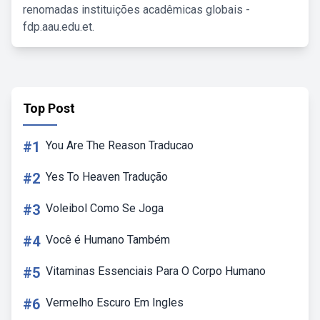
renomadas instituições acadêmicas globais -
fdp.aau.edu.et.
Top Post
#1
You Are The Reason Traducao
#2
Yes To Heaven Tradução
#3
Voleibol Como Se Joga
#4
Você é Humano Também
#5
Vitaminas Essenciais Para O Corpo Humano
#6
Vermelho Escuro Em Ingles