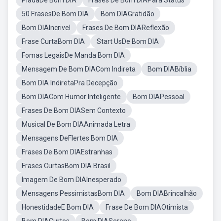
PiadaDe Bom DIA
Frases De Bom DIAPara Status
50 FrasesDe Bom DIA
Bom DIAGratidão
Bom DIAIncrivel
Frases De Bom DIAReflexão
Frase CurtaBom DIA
Start UsDe Bom DIA
Fomas LegaisDe Manda Bom DIA
Mensagem De Bom DIACom Indireta
Bom DIABíblia
Bom DIA IndiretaPra Decepção
Bom DIACom Humor Inteligente
Bom DIAPessoal
Frases De Bom DIASem Contexto
Musical De Bom DIAAnimada Letra
Mensagens DeFlertes Bom DIA
Frases De Bom DIAEstranhas
Frases CurtasBom DIA Brasil
Imagem De Bom DIAInesperado
Mensagens PessimistasBom DIA
Bom DIABrincalhão
HonestidadeE Bom DIA
Frase De Bom DIAOtimista