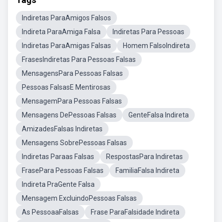
Indiretas ParaAmigos Falsos
Indireta ParaAmiga Falsa
Indiretas Para Pessoas
Indiretas ParaAmigas Falsas
Homem FalsoIndireta
FrasesIndiretas Para Pessoas Falsas
MensagensPara Pessoas Falsas
Pessoas FalsasE Mentirosas
MensagemPara Pessoas Falsas
Mensagens DePessoas Falsas
GenteFalsa Indireta
AmizadesFalsas Indiretas
Mensagens SobrePessoas Falsas
Indiretas Paraas Falsas
RespostasPara Indiretas
FrasePara Pessoas Falsas
FamiliaFalsa Indireta
Indireta PraGente Falsa
Mensagem ExcluindoPessoas Falsas
As PessoaaFalsas
Frase ParaFalsidade Indireta