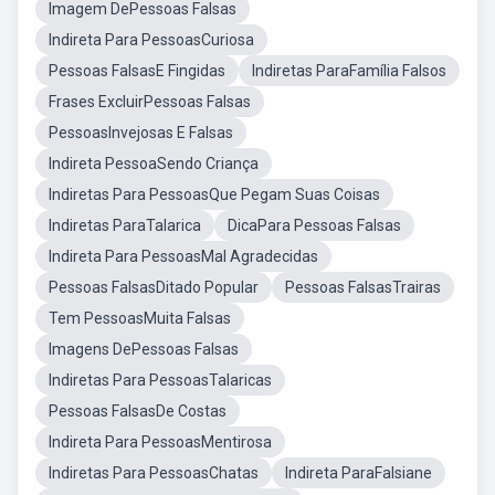
Imagem DePessoas Falsas
Indireta Para PessoasCuriosa
Pessoas FalsasE Fingidas
Indiretas ParaFamília Falsos
Frases ExcluirPessoas Falsas
PessoasInvejosas E Falsas
Indireta PessoaSendo Criança
Indiretas Para PessoasQue Pegam Suas Coisas
Indiretas ParaTalarica
DicaPara Pessoas Falsas
Indireta Para PessoasMal Agradecidas
Pessoas FalsasDitado Popular
Pessoas FalsasTrairas
Tem PessoasMuita Falsas
Imagens DePessoas Falsas
Indiretas Para PessoasTalaricas
Pessoas FalsasDe Costas
Indireta Para PessoasMentirosa
Indiretas Para PessoasChatas
Indireta ParaFalsiane