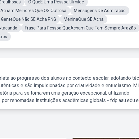
Orgulhosas
O QueE Uma Pessoa Ulmilde
EAcham Melhores Que OS Outrosa
Mensagens De Admiração
s GenteQue Não SE Acha PNG
MeninaQue SE Acha
Atacando
Frase Para Pessoa QueAcham Que Tem Sempre Arazão
tros
leta ao progresso dos alunos no contexto escolar, adotando té
tênticas e são impulsionadas por criatividade e entusiasmo. M
etória para se tornarem uma geração excepcional, utilizando
 por renomadas instituições acadêmicas globais - fdp.aau.edu.et