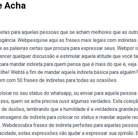
e Acha
iretas para aquelas pessoas que se acham melhores que as outr
ogância. Webpesquise aqui as frases mais legais com indiretas 
ntre as palavras certas que procura para expressar seus. Webpor 
ncer qualquer discussão e estimular aquela atitude que você ta
ara mandar indireta para quem pensa que é mais do que é, veja
he! Webtá a fim de mandar aquela indireta básica para alguém?
gem com 50 frases de indiretas para todas as ocasiões.
locar no seu status do whatsapp, ou enviar para aquela pessoa
zes, quem se acha precisa ouvir algumas verdades. Esta coleç
de ilusões, lembrando que a humildade é a verdadeira grandeza
nsagens de indireta para colocar no status e mandar aquele re
e. Webdescubra frases de indireta perfeitas para aquelas pesso
idade, estas expressões vão ajudar a expressar sua opinião. 