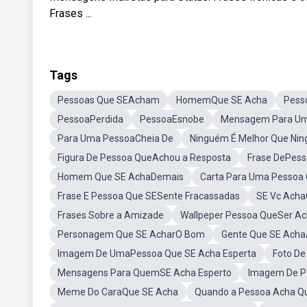
Frases ...
Tags
Pessoas Que SEAcham
HomemQue SE Acha
Pess
PessoaPerdida
PessoaEsnobe
Mensagem Para Um
Para Uma PessoaCheia De
Ninguém É Melhor Que Ni
Figura De Pessoa QueAchou a Resposta
Frase DePes
Homem Que SE AchaDemais
Carta Para Uma Pessoa
Frase E Pessoa Que SESente Fracassadas
SE Vc Acha
Frases Sobre a Amizade
Wallpeper Pessoa QueSer A
Personagem Que SE AcharO Bom
Gente Que SE Acha
Imagem De UmaPessoa Que SE Acha Esperta
Foto D
Mensagens Para QuemSE Acha Esperto
Imagem De P
Meme Do CaraQue SE Acha
Quando a Pessoa Acha Q