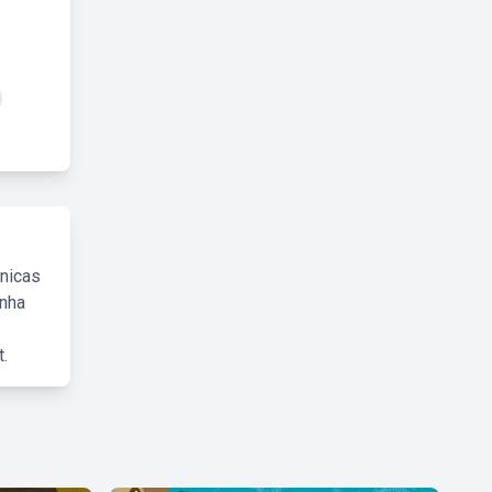
cnicas
inha
.