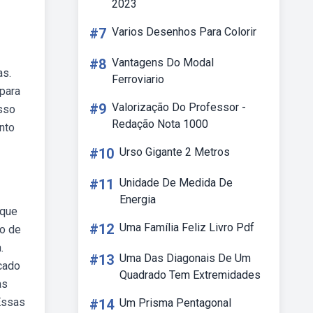
2023
#7
Varios Desenhos Para Colorir
#8
Vantagens Do Modal
as.
Ferroviario
para
#9
Valorização Do Professor -
isso
Redação Nota 1000
nto
#10
Urso Gigante 2 Metros
#11
Unidade De Medida De
Energia
 que
#12
Uma Família Feliz Livro Pdf
ão de
.
#13
Uma Das Diagonais De Um
cado
Quadrado Tem Extremidades
as
Essas
#14
Um Prisma Pentagonal