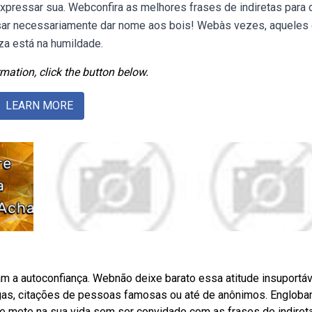
expressar sua. Webconfira as melhores frases de indiretas para 
sar necessariamente dar nome aos bois! Webàs vezes, aqueles
a está na humildade.
mation, click the button below.
LEARN MORE
cam a autoconfiança. Webnão deixe barato essa atitude insuportáv
ngas, citações de pessoas famosas ou até de anônimos. Englob
e mete na sua vida sem ser convidado com as frases de indiret