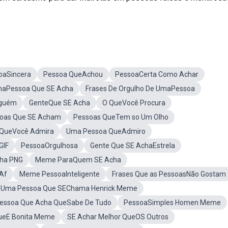
oaSincera
Pessoa QueAchou
PessoaCerta Como Achar
aPessoa Que SE Acha
Frases De Orgulho De UmaPessoa
nguém
GenteQue SE Acha
O QueVocê Procura
soas Que SE Acham
Pessoas QueTem so Um Olho
 QueVocê Admira
Uma Pessoa QueAdmiro
GIF
PessoaOrgulhosa
Gente Que SE AchaEstrela
cha PNG
Meme ParaQuem SE Acha
Af
Meme PessoaInteligente
Frases Que as PessoasNão Gostam
e Uma Pessoa Que SEChama Henrick Meme
essoa Que Acha QueSabe De Tudo
PessoaSimples Homen Meme
ueE Bonita Meme
SE Achar Melhor QueOS Outros