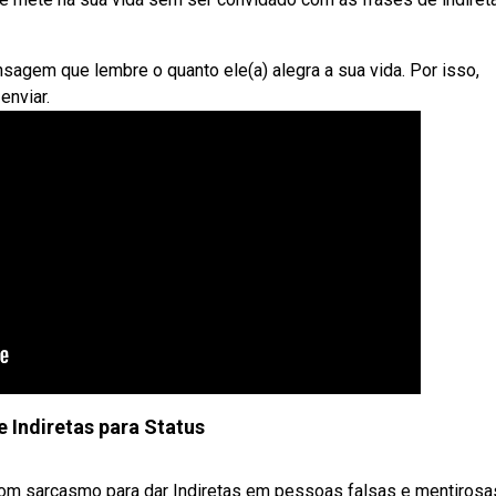
em que lembre o quanto ele(a) alegra a sua vida. Por isso,
enviar.
e Indiretas para Status
com sarcasmo para dar Indiretas em pessoas falsas e mentirosa