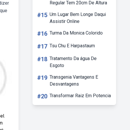
Regular Tem 20cm De Altura
dizer
 que
#15
Um Lugar Bem Longe Daqui
Assistir Online
#16
Turma Da Monica Colorido
#17
Tsu Chu E Harpastaum
#18
Tratamento Da água De
Esgoto
#19
Transgenia Vantagens E
Desvantagens
#20
Transformar Raiz Em Potencia
el.
am
as