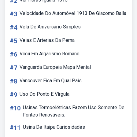
#2
#3
Velocidade Do Automóvel 1913 De Giacomo Balla
#4
Vela De Aniversário Simples
#5
Veias E Arterias Da Perna
#6
Vccii Em Algarismo Romano
#7
Vanguarda Europeia Mapa Mental
#8
Vancouver Fica Em Qual País
#9
Uso Do Ponto E Vírgula
#10
Usinas Termoelétricas Fazem Uso Somente De
Fontes Renováveis.
#11
Usina De Itaipu Curiosidades