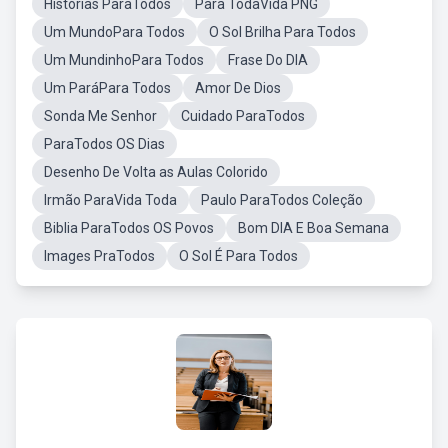
Histórias ParaTodos
Para TodaVida PNG
Um MundoPara Todos
O Sol Brilha Para Todos
Um MundinhoPara Todos
Frase Do DIA
Um ParáPara Todos
Amor De Dios
Sonda Me Senhor
Cuidado ParaTodos
ParaTodos OS Dias
Desenho De Volta as Aulas Colorido
Irmão ParaVida Toda
Paulo ParaTodos Coleção
Biblia ParaTodos OS Povos
Bom DIA E Boa Semana
Images PraTodos
O Sol É Para Todos