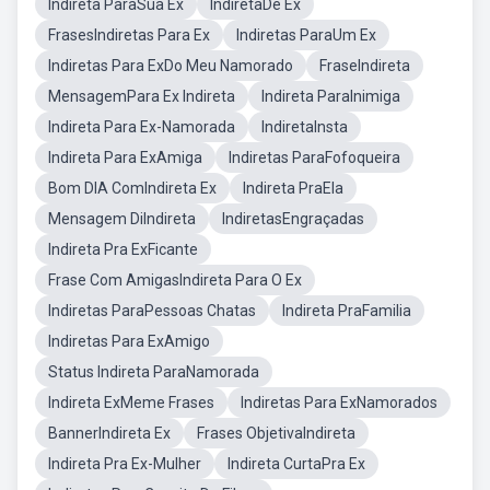
Indireta ParaSua Ex
IndiretaDe Ex
FrasesIndiretas Para Ex
Indiretas ParaUm Ex
Indiretas Para ExDo Meu Namorado
FraseIndireta
MensagemPara Ex Indireta
Indireta ParaInimiga
Indireta Para Ex-Namorada
IndiretaInsta
Indireta Para ExAmiga
Indiretas ParaFofoqueira
Bom DIA ComIndireta Ex
Indireta PraEla
Mensagem DiIndireta
IndiretasEngraçadas
Indireta Pra ExFicante
Frase Com AmigasIndireta Para O Ex
Indiretas ParaPessoas Chatas
Indireta PraFamilia
Indiretas Para ExAmigo
Status Indireta ParaNamorada
Indireta ExMeme Frases
Indiretas Para ExNamorados
BannerIndireta Ex
Frases ObjetivaIndireta
Indireta Pra Ex-Mulher
Indireta CurtaPra Ex