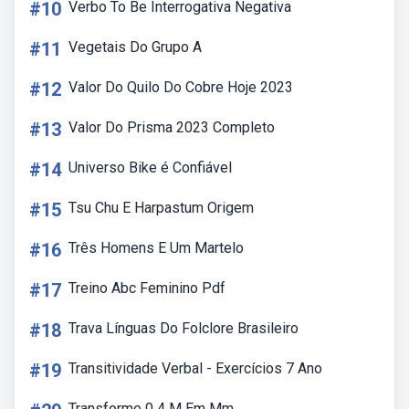
#10
Verbo To Be Interrogativa Negativa
#11
Vegetais Do Grupo A
#12
Valor Do Quilo Do Cobre Hoje 2023
#13
Valor Do Prisma 2023 Completo
#14
Universo Bike é Confiável
#15
Tsu Chu E Harpastum Origem
#16
Três Homens E Um Martelo
#17
Treino Abc Feminino Pdf
#18
Trava Línguas Do Folclore Brasileiro
#19
Transitividade Verbal - Exercícios 7 Ano
Transforme 0 4 M Em Mm