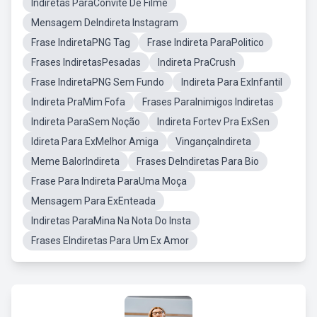
Indiretas ParaConvite De Filme
Mensagem DeIndireta Instagram
Frase IndiretaPNG Tag
Frase Indireta ParaPolitico
Frases IndiretasPesadas
Indireta PraCrush
Frase IndiretaPNG Sem Fundo
Indireta Para ExInfantil
Indireta PraMim Fofa
Frases ParaInimigos Indiretas
Indireta ParaSem Noção
Indireta Fortev Pra ExSen
Idireta Para ExMelhor Amiga
VingançaIndireta
Meme BalorIndireta
Frases DeIndiretas Para Bio
Frase Para Indireta ParaUma Moça
Mensagem Para ExEnteada
Indiretas ParaMina Na Nota Do Insta
Frases EIndiretas Para Um Ex Amor