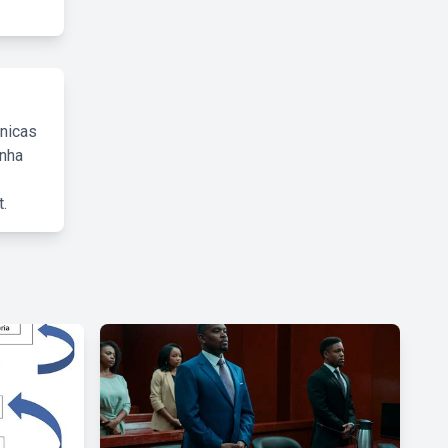
cnicas
inha
.