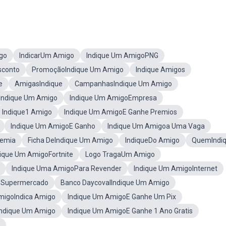
go
IndicarUm Amigo
Indique Um AmigoPNG
sconto
PromoçãoIndique Um Amigo
Indique Amigos
e
AmigasIndique
CampanhasIndique Um Amigo
Indique Um Amigo
Indique Um AmigoEmpresa
Indique1 Amigo
Indique Um AmigoE Ganhe Premios
Indique Um AmigoE Ganho
Indique Um Amigoa Uma Vaga
demia
Ficha DeIndique Um Amigo
IndiqueDo Amigo
QuemIndi
dique Um AmigoFortnite
Logo TragaUm Amigo
Indique Uma AmigoPara Revender
Indique Um AmigoInternet
oSupermercado
Banco DaycovalIndique Um Amigo
migoIndica Amigo
Indique Um AmigoE Ganhe Um Pix
ndique Um Amigo
Indique Um AmigoE Ganhe 1 Ano Gratis