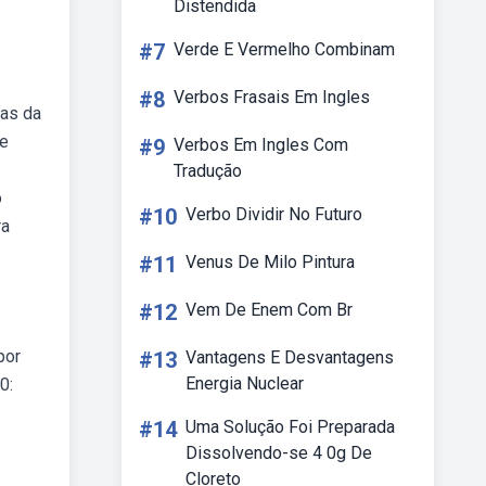
Distendida
#7
Verde E Vermelho Combinam
#8
Verbos Frasais Em Ingles
sas da
 e
#9
Verbos Em Ingles Com
Tradução
o
#10
Verbo Dividir No Futuro
ra
#11
Venus De Milo Pintura
#12
Vem De Enem Com Br
por
#13
Vantagens E Desvantagens
Energia Nuclear
0:
#14
Uma Solução Foi Preparada
Dissolvendo-se 4 0g De
Cloreto