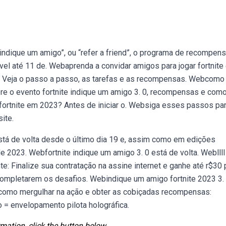
“indique um amigo”, ou “refer a friend”, o programa de recompen
ível até 11 de. Webaprenda a convidar amigos para jogar fortnite
os. Veja o passo a passo, as tarefas e as recompensas. Webcomo
bre o evento fortnite indique um amigo 3. 0, recompensas e com
 fortnite em 2023? Antes de iniciar o. Websiga esses passos pa
ite.
tá de volta desde o último dia 19 e, assim como em edições
de 2023. Webfortnite indique um amigo 3. 0 está de volta. Webllll
te: Finalize sua contratação na assine internet e ganhe até r$30 
ompletarem os desafios. Webindique um amigo fortnite 2023 3. 
como mergulhar na ação e obter as cobiçadas recompensas:
 = envelopamento pilota holográfica.
mation, click the button below.