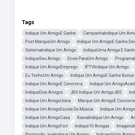
Tags
Indique Um AmigoE Ganhe
CampanhaIndique Um Ami
Post MarqueUm Amigo
Indique Um AmigoE Ganhe De
SistemaIndique Um Amigo
IndiqueUma Amiga E Ganh
IndiqueSeu Amigo
Envie ParaUm Amigo
Programa
Indique Um AmigoEmprego
IPTVIndique Um Amigo
Eu TenhoUm Amigo
Indique Um AmigoE Ganhe Bonus
Indique Um AmigoE Concrorra
Indique Um AmigoAca
IndiqueDois Amigos
JBS Indique Um AmigoJBS
In
Indique Um AmigoUsina
Marque Um AmigoE Concorra
Indique Um AmigoEscola De Música
Indique Um Amig
Indique Um AmigoCasa
KawaiIndique Um Amigo
A
Indique Um AmigoFort
Indique10 Amigas
ImagensI
Promoção JoiaIndique Um Amigo
IndicandoUm Amigo