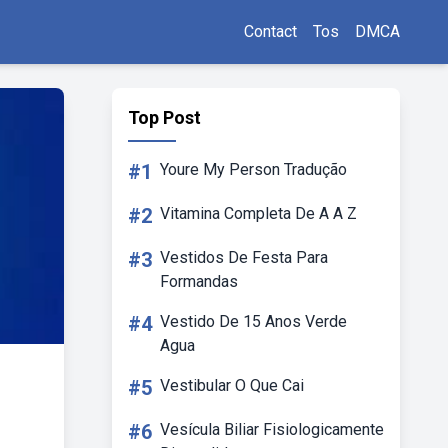
Contact
Tos
DMCA
Top Post
#1
Youre My Person Tradução
#2
Vitamina Completa De A A Z
#3
Vestidos De Festa Para
Formandas
#4
Vestido De 15 Anos Verde
Agua
#5
Vestibular O Que Cai
#6
Vesícula Biliar Fisiologicamente