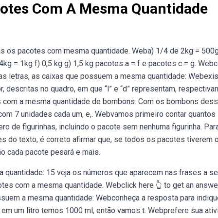
acotes Com A Mesma Quantidade
tras os pacotes com mesma quantidade. Weba) 1/4 de 2kg = 500g
kg = 1kg f) 0,5 kg g) 1,5 kg pacotes a = f e pacotes c = g. Webc
 pelas letras, as caixas que possuem a mesma quantidade: Webexi
 descritas no quadro, em que “l” e “d” representam, respectiva
odos com a mesma quantidade de bombons. Com os bombons des
 com 7 unidades cada um, e,. Webvamos primeiro contar quantos
ro de figurinhas, incluindo o pacote sem nenhuma figurinha. Par
 do texto, é correto afirmar que, se todos os pacotes tiverem 
ão cada pacote pesará e mais.
 quantidade: 15 veja os números que aparecem nas frases a seg
cotes com a mesma quantidade. Webclick here 👆 to get an answe
 possuem a mesma quantidade: Webconheça a resposta para indiqu
, em um litro temos 1000 ml, então vamos t. Webprefere sua ati