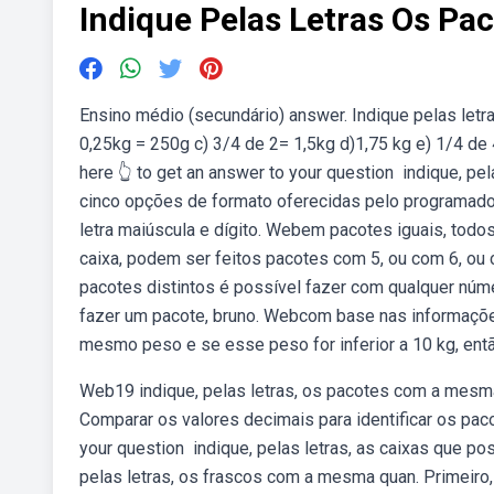
Indique Pelas Letras Os P
Ensino médio (secundário) answer. Indique pelas le
0,25kg = 250g c) 3/4 de 2= 1,5kg d)1,75 kg e) 1/4 de 4
here 👆 to get an answer to your question ️ indique,
cinco opções de formato oferecidas pelo programador,
letra maiúscula e dígito. Webem pacotes iguais, t
caixa, podem ser feitos pacotes com 5, ou com 6, ou
pacotes distintos é possível fazer com qualquer núme
fazer um pacote, bruno. Webcom base nas informações
mesmo peso e se esse peso for inferior a 10 kg, ent
Web19 indique, pelas letras, os pacotes com a mesma
Comparar os valores decimais para identificar os pa
your question ️ indique, pelas letras, as caixas que
pelas letras, os frascos com a mesma quan. Primeiro