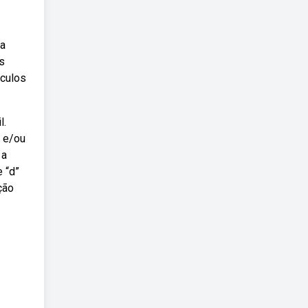
ia
s
lculos
l.
a e/ou
 a
 “d”
ção