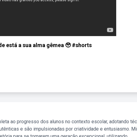
nde está a sua alma gêmea 🥹 #shorts
leta ao progresso dos alunos no contexto escolar, adotando té
tênticas e são impulsionadas por criatividade e entusiasmo. M
etória para se tornarem uma geração excepcional, utilizando