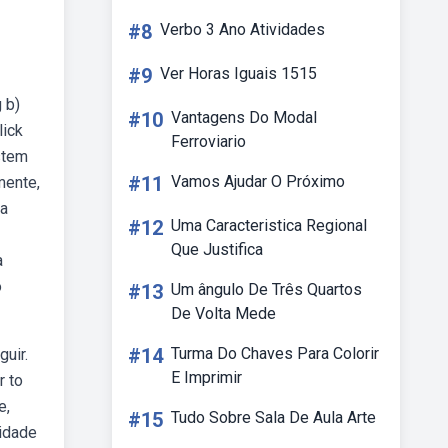
#8
Verbo 3 Ano Atividades
#9
Ver Horas Iguais 1515
 b)
#10
Vantagens Do Modal
lick
Ferroviario
stem
#11
Vamos Ajudar O Próximo
mente,
sa
#12
Uma Caracteristica Regional
Que Justifica
a
o
#13
Um ângulo De Três Quartos
De Volta Mede
#14
Turma Do Chaves Para Colorir
uir.
E Imprimir
r to
e,
#15
Tudo Sobre Sala De Aula Arte
vidade