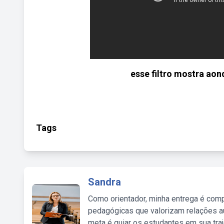
esse filtro mostra ao
Tags
Sandra
Como orientador, minha entrega é comp
pedagógicas que valorizam relações au
meta é guiar os estudantes em sua traj