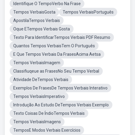
Identifique O TempoVerbo Na Frase
Tempos VerbaisGosta
Tempos VerbaisPortuguês
ApostilaTempos Verbais
Oque ETempos Verbais Gosta
Texto Para IdentificarTempos Verbais PDF Resumo
Quantos Tempos VerbaisTem O Português
E Que Tempos Verbais Da FrasesAcima Aetsa
Tempos VerbaisImagem
Classifiuqeue as FrasesNo Seu Tempo Verbal
Atividade DeTempos Verbais
Exemplos De FrasesDe Tempos Verbais Interativo
Tempos VerbaisImperativo
Introdução Ao Estudo DeTempos Verbais Exemplo
Texto Coisas De ÍndioTempos Verbais
Tempos VerbaisImagens
TemposE Modos Verbais Exercícios