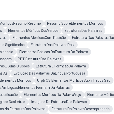
 MórficosResumo Resumo
Resumo SobreElementos Mórficos
as
Elementos Mórficos DosVerbos
EstruturasDas Palavras
vras
Elementos MórficosCom Posição
Estrutura Das PalavrasRad
us Significados
Estrutura Das PalavrasRaiz
sinencia
Elementos Básicos DaEstrutura Da Palavra
sImagem
PPT EstruturaDas Palavras
rasE Suas Divisoes
Estrutura E FormçãoDa Palavra
as As
Evolução Das Palavras DaLíngua Portuguesa
Elementos Mórficos
Ufpb OS Elementos MórficosSublinhados São
as AmbiguasElementos Formam Da Palavras
assificação
Elementos Mórficos Da PalavraVejo
Elemento Mórfic
gicos DasLetras
Imagens De EstruturaDas Palavras
s Na EstruturaDas Palavras
Estrutura Da PalavraDesempregado