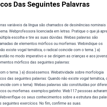
cos Das Seguintes Palavras
ras variáveis da língua são chamados de desinências nominais
fema. Webprofessora licenciada em letras. Pratique o que já ap
últipla escolha e tire as suas dúvidas. Webas palavras são
s chamadas de elementos mórficos ou morfemas. Webindique os
o existe vogal temática, o radical coincide com o tema. ) a)
tão no modo imperativo e se dirigem as crianças e aos joven
mentos mórficos das seguintes palavras:
e com o tema. ) a) disséssemos. Webatividade sobre morfologia
cos das seguintes palavras: Quando não existe vogal temática, 
 coincide com o tema). Webas palavras são constituídas por difer
icos ou morfemas. exemplos:gatinho: Web117 pessoas acharam ú
Webverifique os seus conhecimentos sobre a estrutura das pala
 seguintes exercícios. No fim, confirme as suas.