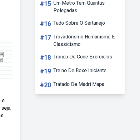
#15
Um Metro Tem Quantas
Polegadas
#16
Tudo Sobre O Sertanejo
#17
Trovadorismo Humanismo E
Classicismo
#18
Tronco De Cone Exercícios
#19
Treino De Boxe Iniciante
#20
Tratado De Madri Mapa
s e
 seja,
as