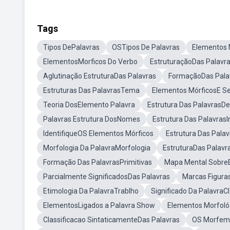
Tags
Tipos DePalavras
OSTipos De Palavras
Elementos
ElementosMorficos Do Verbo
EstruturaçãoDas Palavr
Aglutinação EstruturaDas Palavras
FormaçãoDas Pala
Estruturas Das PalavrasTema
Elementos MórficosE Se
Teoria DosElemento Palavra
Estrutura Das PalavrasDe
Palavras Estrutura DosNomes
Estrutura Das Palavra
IdentifiqueOS Elementos Mórficos
Estrutura Das Palav
Morfologia Da PalavraMorfologia
EstruturaDas Palavr
Formação Das PalavrasPrimitivas
Mapa Mental Sobre
Parcialmente SignificadosDas Palavras
Marcas Figur
Etimologia Da PalavraTrablho
Significado Da PalavraCl
ElementosLigados a Palavra Show
Elementos Morfoló
Classificacao SintaticamenteDas Palavras
OS Morfema