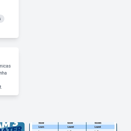
s
cnicas
inha
.