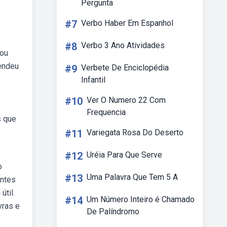
Pergunta
#7
Verbo Haber Em Espanhol
#8
Verbo 3 Ano Atividades
 ou
rendeu
#9
Verbete De Enciclopédia
Infantil
#10
Ver O Numero 22 Com
Frequencia
s que
#11
Variegata Rosa Do Deserto
#12
Uréia Para Que Serve
o
#13
Uma Palavra Que Tem 5 A
entes
til.
#14
Um Número Inteiro é Chamado
vras e
De Palíndromo