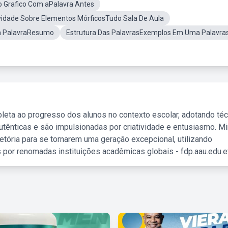
 Grafico Com aPalavra Antes
vidade Sobre Elementos MórficosTudo Sala De Aula
Da PalavraResumo
Estrutura Das PalavrasExemplos Em Uma Palavra
leta ao progresso dos alunos no contexto escolar, adotando té
tênticas e são impulsionadas por criatividade e entusiasmo. M
etória para se tornarem uma geração excepcional, utilizando
 por renomadas instituições acadêmicas globais - fdp.aau.edu.et