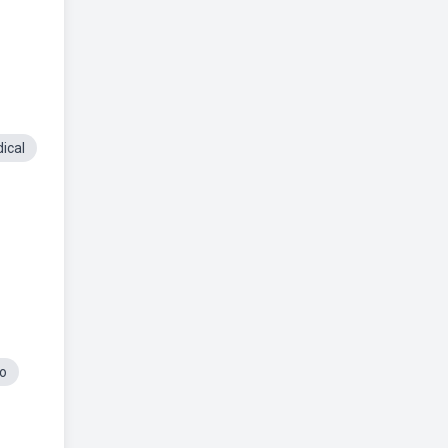
ical
o