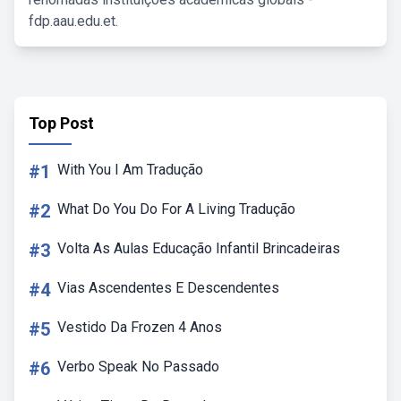
fdp.aau.edu.et.
Top Post
#1
With You I Am Tradução
#2
What Do You Do For A Living Tradução
#3
Volta As Aulas Educação Infantil Brincadeiras
#4
Vias Ascendentes E Descendentes
#5
Vestido Da Frozen 4 Anos
#6
Verbo Speak No Passado