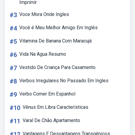
Imprimir
#3
Voce Mora Onde Ingles
#4
Você é Meu Melhor Amigo Em Inglês
#5
Vitamina De Banana Com Maracujá
#6
Vida Na Agua Resumo
#7
Vestido De Criança Para Casamento
#8
Verbos Irregulares No Passado Em Ingles
#9
Verbo Comer Em Espanhol
#10
Vênus Em Libra Características
#11
Varal De Chão Apartamento
#12
Vantagens E Desvantagens Transgênicos