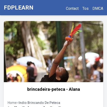
FDPLEARN
Contact
Tos
DMCA
brincadeira-peteca - Alana
Home
>
Indio Brincando De Peteca