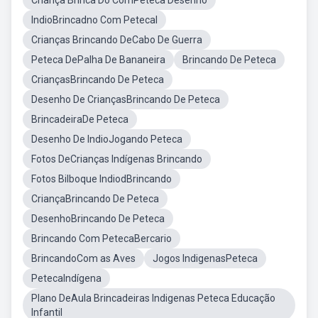
Criança Brinca Do ComPeteca Desenho
IndioBrincadno Com Petecal
Crianças Brincando DeCabo De Guerra
Peteca DePalha De Bananeira
Brincando De Peteca
CriançasBrincando De Peteca
Desenho De CriançasBrincando De Peteca
BrincadeiraDe Peteca
Desenho De IndioJogando Peteca
Fotos DeCrianças Indígenas Brincando
Fotos Bilboque IndiodBrincando
CriançaBrincando De Peteca
DesenhoBrincando De Peteca
Brincando Com PetecaBercario
BrincandoCom as Aves
Jogos IndigenasPeteca
PetecaIndígena
Plano DeAula Brincadeiras Indigenas Peteca Educação
Infantil