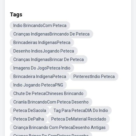
Tags
Indio BrincandoCom Peteca
Crianças IndígenasBrincando De Peteca
Brincadeiras IndígenasPeteca
Desenho IndiosJogando Peteca
Crianças IndígenasBrincar De Peteca
Imagens Do JogoPeteca Indio
Brincadeira IndígenaPeteca
PinterestIndio Peteca
Indio Jogando PetecaPNG
Chute De PetecaChineses Brincando
Crianla BrincandoCom Peteca Desenho
Peteca DeSacola
Tag Para PetecaDIA Do Indio
Peteca DePalha
Peteca DeMaterial Reciclado
Criança Brincando Com PetecaDesenho Antigas