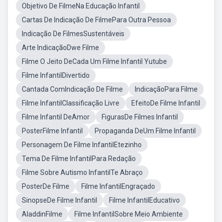
Objetivo De FilmeNa Educação Infantil
Cartas De Indicação De FilmePara Outra Pessoa
Indicação De FilmesSustentáveis
Arte IndicaçãoDwe Filme
Filme O Jeito DeCada Um Filme Infantil Yutube
Filme InfantilDivertido
Cantada ComIndicação De Filme
IndicaçãoPara Filme
Filme InfantilClassificação Livre
EfeitoDe Filme Infantil
Filme Infantil DeAmor
FigurasDe Filmes Infantil
PosterFilme Infantil
Propaganda DeUm Filme Infantil
Personagem De Filme InfantilEtezinho
Tema De Filme InfantilPara Redação
Filme Sobre Autismo InfantilTe Abraço
PosterDe Filme
Filme InfantilEngraçado
SinopseDe Filme Infantil
Filme InfantilEducativo
AladdinFilme
Filme InfantilSobre Meio Ambiente