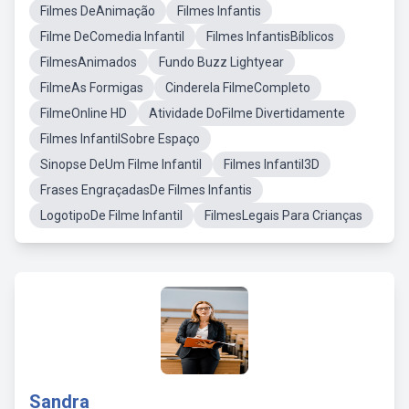
Filmes DeAnimação
Filmes Infantis
Filme DeComedia Infantil
Filmes InfantisBíblicos
FilmesAnimados
Fundo Buzz Lightyear
FilmeAs Formigas
Cinderela FilmeCompleto
FilmeOnline HD
Atividade DoFilme Divertidamente
Filmes InfantilSobre Espaço
Sinopse DeUm Filme Infantil
Filmes Infantil3D
Frases EngraçadasDe Filmes Infantis
LogotipoDe Filme Infantil
FilmesLegais Para Crianças
Sandra