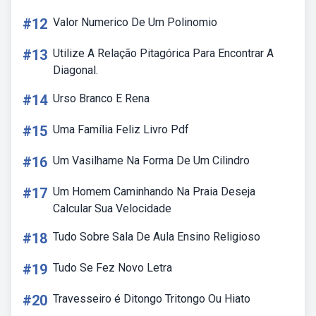
#12
Valor Numerico De Um Polinomio
#13
Utilize A Relação Pitagórica Para Encontrar A
Diagonal.
#14
Urso Branco E Rena
#15
Uma Família Feliz Livro Pdf
#16
Um Vasilhame Na Forma De Um Cilindro
#17
Um Homem Caminhando Na Praia Deseja
Calcular Sua Velocidade
#18
Tudo Sobre Sala De Aula Ensino Religioso
#19
Tudo Se Fez Novo Letra
#20
Travesseiro é Ditongo Tritongo Ou Hiato