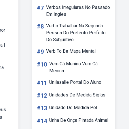
#7
Verbos Irregulares No Passado
Em Ingles
#8
Verbo Trabalhar Na Segunda
por
Pessoa Do Pretérito Perfeito
a
Do Subjuntivo
a |
#9
Verb To Be Mapa Mental
#10
Vem Cá Menino Vem Cá
ma
Menina
#11
Unilasalle Portal Do Aluno
ê
#12
Unidades De Medida Siglas
#13
Unidade De Medida Pol
eus
a
#14
Unha De Onça Pintada Animal