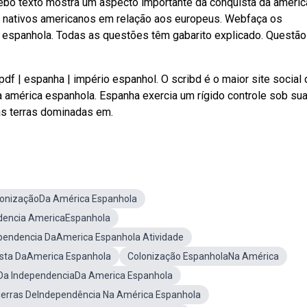
ebo texto mostra um aspecto importante da conquista da améric
os nativos americanos em relação aos europeus. Webfaça os
a espanhola. Todas as questões têm gabarito explicado. Questão
 | espanha | império espanhol. O scribd é o maior site social 
 américa espanhola. Espanha exercia um rígido controle sob su
nas terras dominadas em.
lonizaçãoDa América Espanhola
dencia AmericaEspanhola
pendencia DaAmerica Espanhola Atividade
sta DaAmerica Espanhola
Colonização EspanholaNa América
Da IndependenciaDa America Espanhola
erras DeIndependência Na América Espanhola