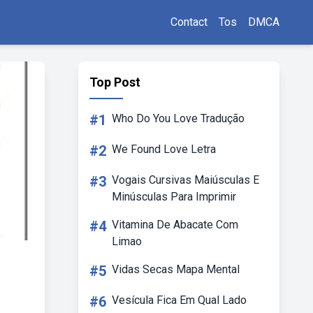
Contact
Tos
DMCA
Top Post
#1
Who Do You Love Tradução
#2
We Found Love Letra
#3
Vogais Cursivas Maiúsculas E
Minúsculas Para Imprimir
#4
Vitamina De Abacate Com
Limao
#5
Vidas Secas Mapa Mental
#6
Vesícula Fica Em Qual Lado