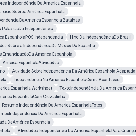
obrea Independência Da América Espanhola
ercício Sobrea América Espanhola
pendencia DaAmerica Espanhola Batalhas
 PalavrasDa Independência
ca EspanholaPOS Independencia
Hino Da IndependênciaDo Brasil
ades Sobre a IndependênciaDo México Da Espanha
as EmancipaçãoDa America Espanhola
Ameica EspanholaAtividades
Ano
Atividade SobreIndependência Da América Espanhola Adaptada
hola
Independência Na América EspanholaComo Aconteceu
erica Espanhola Worksheet
TextoIndependência Da América Espan
mérica EspanholaCom Cruzadinha
Resumo Independência Da América EspanholaFotos
mesIndependência Da América Espanhola
ada DeAmérica Espanhola
anhola
Atividades Independência Da América EspanholaPara Crianç