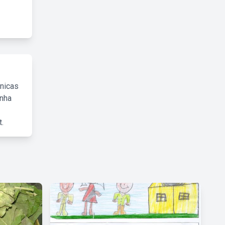
cnicas
inha
.