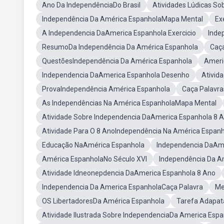
Ano Da IndependênciaDo Brasil
Atividades Lúdicas S
Independência Da América EspanholaMapa Mental
Ex
A Independencia DaAmerica Espanhola Exercicio
Inde
ResumoDa Independência Da América Espanhola
Caça
QuestõesIndependência Da América Espanhola
Ameri
Independencia DaAmerica Espanhola Desenho
Ativid
ProvaIndependência América Espanhola
Caça Palavr
As Independências Na América EspanholaMapa Mental
Atividade Sobre Independencia DaAmerica Espanhola 8 
Atividade Para O 8 AnoIndependência Na América Espan
Educação NaAmérica Espanhola
Independencia DaAm
América EspanholaNo Século XVI
Independência Da A
Atividade Idneonepdencia DaAmerica Espanhola 8 Ano
Independencia Da America EspanholaCaça Palavra
Me
OS LibertadoresDa América Espanhola
Tarefa Adapat
Atividade Ilustrada Sobre IndependenciaDa America Esp