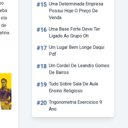
po
#15
Uma Determinada Empresa
Weba
Possui Hoje O Preço De
Venda
 ela
o de
#16
Uma Base Forte Deve Ter
tina.
Ligado Ao Grupo Oh
#17
Um Lugar Bem Longe Daqui
Pdf
#18
Um Cordel De Leandro Gomes
De Barros
#19
Tudo Sobre Sala De Aula
Ensino Religioso
#20
Trigonometria Exercicios 9
Ano