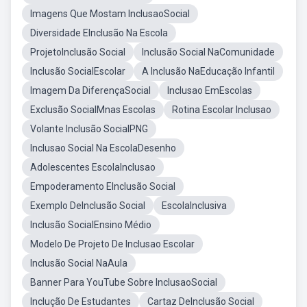
Imagens Que Mostam InclusaoSocial
Diversidade EInclusão Na Escola
ProjetoInclusão Social
Inclusão Social NaComunidade
Inclusão SocialEscolar
A Inclusão NaEducação Infantil
Imagem Da DiferençaSocial
Inclusao EmEscolas
Exclusão SocialMnas Escolas
Rotina Escolar Inclusao
Volante Inclusão SocialPNG
Inclusao Social Na EscolaDesenho
Adolescentes EscolaInclusao
Empoderamento EInclusão Social
Exemplo DeInclusão Social
EscolaInclusiva
Inclusão SocialEnsino Médio
Modelo De Projeto De Inclusao Escolar
Inclusão Social NaAula
Banner Para YouTube Sobre InclusaoSocial
Inclução De Estudantes
Cartaz DeInclusão Social