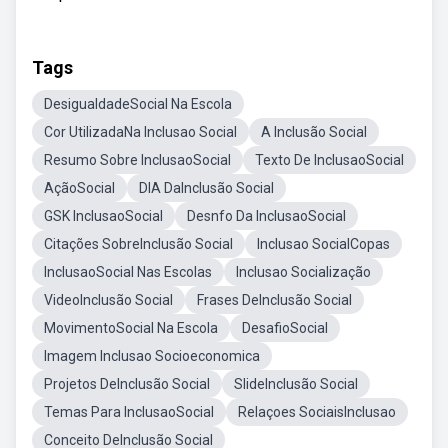
Tags
DesigualdadeSocial Na Escola
Cor UtilizadaNa Inclusao Social
A Inclusão Social
Resumo Sobre InclusaoSocial
Texto De InclusaoSocial
AçãoSocial
DIA DaInclusão Social
GSK InclusaoSocial
Desnfo Da InclusaoSocial
Citações SobreInclusão Social
Inclusao SocialCopas
InclusaoSocial Nas Escolas
Inclusao Socialização
VideoInclusão Social
Frases DeInclusão Social
MovimentoSocial Na Escola
DesafioSocial
Imagem Inclusao Socioeconomica
Projetos DeInclusão Social
SlideInclusão Social
Temas Para InclusaoSocial
Relaçoes SociaisInclusao
Conceito DeInclusão Social