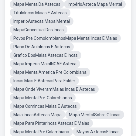
Mapa MentalDa Astecas
ImpérioAsteca Mapa Mental
TituloIncas Maias E Astecas
ImperioAstecas Mapa Mental
MapaConceitual Dos Incas
Povos Pre ComolombianosMapa Mental Incas E Maias
Plano De AulaIncas E Astecas
Grafico DosMaias Astecas E Incas
Mapa Imperio MaiaINCAE Asteca
Mapa MentalAmerica Pre Colombiana
Incas Mais E AstecasPara Folder
Mapa Onde ViveramMaias Incas E Astecas
Mapa MentalPré-Colombianos
Mapa ComIncas Maias E Astecas
Maia IncasAdtecas Mapa
Mapa MentalSobre O Incas
Mapa Para PintarIncas Astecas E Maias
Mapa MentalPre Colambiana
Mayas AztecasE Incas