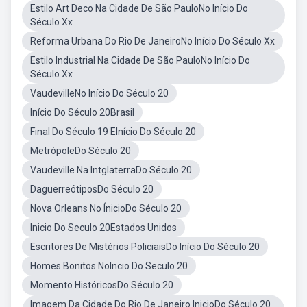
Estilo Art Deco Na Cidade De São PauloNo Início Do
Século Xx
Reforma Urbana Do Rio De JaneiroNo Início Do Século Xx
Estilo Industrial Na Cidade De São PauloNo Início Do
Século Xx
VaudevilleNo Início Do Século 20
Início Do Século 20Brasil
Final Do Século 19 EInício Do Século 20
MetrópoleDo Século 20
Vaudeville Na IntglaterraDo Século 20
DaguerreótiposDo Século 20
Nova Orleans No ÍnicioDo Século 20
Inicio Do Seculo 20Estados Unidos
Escritores De Mistérios PoliciaisDo Início Do Século 20
Homes Bonitos NoIncio Do Seculo 20
Momento HistóricosDo Século 20
Imagem Da Cidade Do Rio De Janeiro InicioDo Século 20