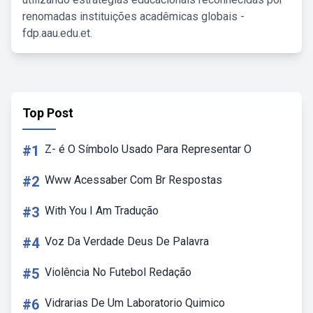
renomadas instituições acadêmicas globais -
fdp.aau.edu.et.
Top Post
#1
Z- é O Símbolo Usado Para Representar O
#2
Www Acessaber Com Br Respostas
#3
With You I Am Tradução
#4
Voz Da Verdade Deus De Palavra
#5
Violência No Futebol Redação
#6
Vidrarias De Um Laboratorio Quimico