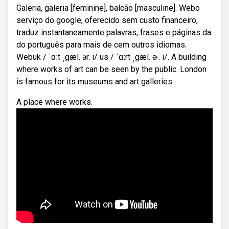
Galeria, galeria [feminine], balcão [masculine]. Webo
serviço do google, oferecido sem custo financeiro,
traduz instantaneamente palavras, frases e páginas da
do português para mais de cem outros idiomas.
Webuk / ˈɑːt ˌɡæl. ər. i/ us / ˈɑːrt ˌɡæl. ɚ. i/. A building
where works of art can be seen by the public. London
is famous for its museums and art galleries.
A place where works.