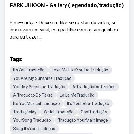
PARK JIHOON - Gallery (legendado/tradução)
Bem-vindxs • Deixem o like se gostou do vídeo, se
inscrevam no canal, compartilhe com os amiguinhos
para eu trazer ...
Tags
It'sYou Tradução
Love Me LikeYou Do Tradução
YouAre My Sunshine Tradução
YourMy Sunshine Tradução
A TraduçãoDo Textões
A Traducao Do Texto
La Le MeTradução
It's YouMusical Tradução
It's YouLetra Tradução
TraduçãoIdy
WatchTradução
CoolTradução
YourSong Tradução
Tradução YourMain Image
Song It'sYou Traduçao