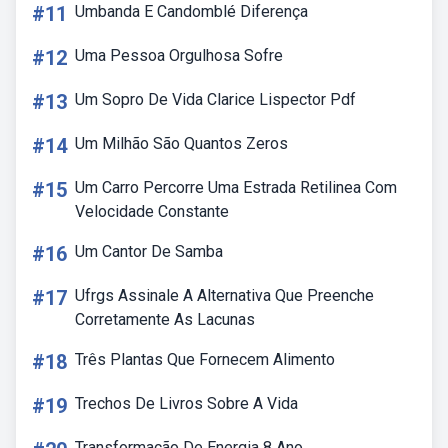
#11
Umbanda E Candomblé Diferença
#12
Uma Pessoa Orgulhosa Sofre
#13
Um Sopro De Vida Clarice Lispector Pdf
#14
Um Milhão São Quantos Zeros
#15
Um Carro Percorre Uma Estrada Retilinea Com
Velocidade Constante
#16
Um Cantor De Samba
#17
Ufrgs Assinale A Alternativa Que Preenche
Corretamente As Lacunas
#18
Três Plantas Que Fornecem Alimento
#19
Trechos De Livros Sobre A Vida
Transformação De Energia 8 Ano