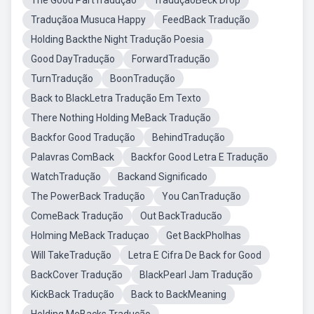
The Good PartTradução
TraduçãoBeck Drop
Traduçãoa Musuca Happy
FeedBack Tradução
Holding Backthe Night Tradução Poesia
Good DayTradução
ForwardTradução
TurnTradução
BoonTradução
Back to BlackLetra Tradução Em Texto
There Nothing Holding MeBack Tradução
Backfor Good Tradução
BehindTradução
Palavras ComBack
Backfor Good Letra E Tradução
WatchTradução
Backand Significado
The PowerBack Tradução
You CanTradução
ComeBack Tradução
Out BackTraducão
Holming MeBack Traduçao
Get BackPholhas
Will TakeTradução
Letra E Cifra De Back for Good
BackCover Tradução
BlackPearl Jam Tradução
KickBack Tradução
Back to BackMeaning