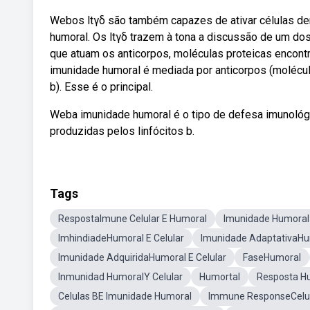
Webos ltγδ são também capazes de ativar células den
humoral. Os ltγδ trazem à tona a discussão de um d
que atuam os anticorpos, moléculas proteicas enco
imunidade humoral é mediada por anticorpos (molécu
b). Esse é o principal.
Weba imunidade humoral é o tipo de defesa imunológic
produzidas pelos linfócitos b.
Tags
RespostaImune Celular E Humoral
Imunidade Humoral 
ImhindiadeHumoral E Celular
Imunidade AdaptativaHum
Imunidade AdquiridaHumoral E Celular
FaseHumoral
Inmunidad HumoralY Celular
Humortal
Resposta H
Celulas BE Imunidade Humoral
Immune ResponseCelul