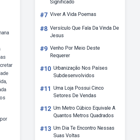
Significado
#7
Viver A Vida Poemas
#8
Versículo Que Fala Da Vinda De
umana
Jesus
#9
Venho Por Meio Deste
s
Requerer
ias
cretar
#10
Urbanização Nos Países
dade
Subdesenvolvidos
ida,
#11
Uma Loja Possui Cinco
ada
Setores De Vendas
nos
#12
Um Metro Cúbico Equivale A
Quantos Metros Quadrados
 por
#13
Um Dia Te Encontro Nessas
Suas Voltas