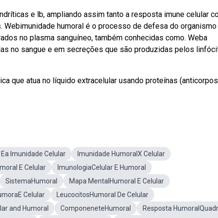
dríticas e lb, ampliando assim tanto a resposta imune celular 
os. Webimunidade humoral é o processo de defesa do organism
ntrados no plasma sanguíneo, também conhecidas como. Weba
las no sangue e em secreções que são produzidas pelos linfóci
a que atua no líquido extracelular usando proteínas (anticorpos
Ea Imunidade Celular
Imunidade HumoralX Celular
oral E Celular
ImunologiaCelular E Humoral
SistemaHumoral
Mapa MentalHumoral E Celular
umoraE Celular
LeucocitosHumoral De Celular
ar and Humoral
ComponeneteHumoral
Resposta HumoralQuad