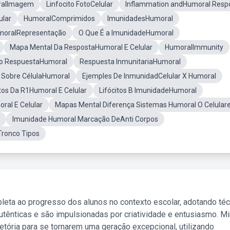
ralImagem
Linfocito FotoCelular
Inflammation andHumoral Resp
ular
HumoralComprimidos
ImunidadesHumoral
moralRepresentação
O Que É a ImunidadeHumoral
Mapa Mental Da RespostaHumoral E Celular
HumoralImmunity
co RespuestaHumoral
Respuesta InmunitariaHumoral
 Sobre CélulaHumoral
Ejemples De InmunidadCelular X Humoral
os Da R1Humoral E Celular
Lifócitos B ImunidadeHumoral
al E Celular
Mapas Mental Diferença Sistemas Humoral O Celular
Imunidade Humoral Marcação DeAnti Corpos
Tronco Tipos
leta ao progresso dos alunos no contexto escolar, adotando té
tênticas e são impulsionadas por criatividade e entusiasmo. M
etória para se tornarem uma geração excepcional, utilizando