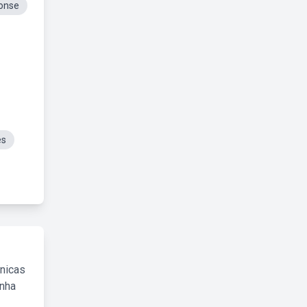
onse
es
cnicas
inha