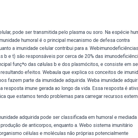
lular, pode ser transmitida pelo plasma ou soro. Na espécie h
imunidade humoral é o principal mecanismo de defesa contra
uanto a imunidade celular contribui para a. Webimunodeficiência
as b e t) são responsáveis por cerca de 20% das imunodeficiênc
ncipal funçªo das cølulas b e dos plasmócitos, e consiste em se
 resultando efeitos. Webaula que explica os conceitos de imuni
pos fazem parte da imunidade adquirida. Weba imunidade adquir
 resposta imune gerada ao longo da vida. Essa resposta é ativ
ca que estamos tendo problemas para carregar recursos exter
 imunidade adquirida pode ser classificada em humoral e mediada
 produção de anticorpos, enquanto a. Webo sistema imunitário
o organismo células e moléculas não próprias potencialmente