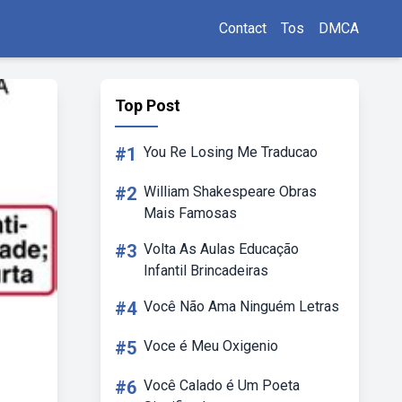
Contact
Tos
DMCA
Top Post
#1
You Re Losing Me Traducao
#2
William Shakespeare Obras
Mais Famosas
#3
Volta As Aulas Educação
Infantil Brincadeiras
#4
Você Não Ama Ninguém Letras
#5
Voce é Meu Oxigenio
#6
Você Calado é Um Poeta