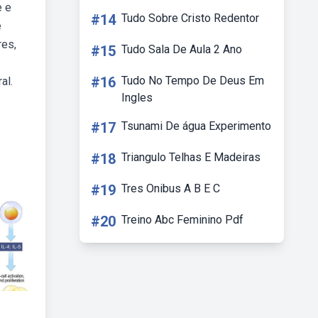
e e
#14
Tudo Sobre Cristo Redentor
e
res,
#15
Tudo Sala De Aula 2 Ano
#16
Tudo No Tempo De Deus Em
al.
Ingles
#17
Tsunami De água Experimento
#18
Triangulo Telhas E Madeiras
#19
Tres Onibus A B E C
#20
Treino Abc Feminino Pdf