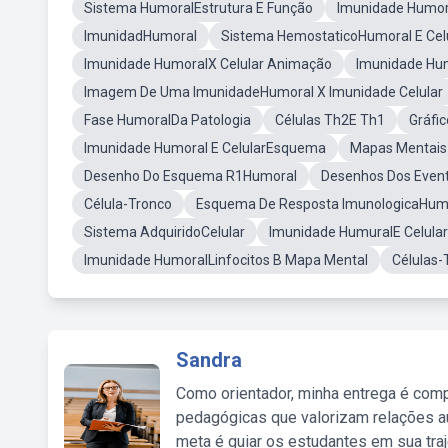
Sistema HumoralEstrutura E Função
Imunidade Humo
ImunidadHumoral
Sistema HemostaticoHumoral E Cel
Imunidade HumoralX Celular Animação
Imunidade Hu
Imagem De Uma ImunidadeHumoral X Imunidade Celular
Fase HumoralDa Patologia
Células Th2E Th1
Gráfi
Imunidade Humoral E CelularEsquema
Mapas Mentais
Desenho Do Esquema R1Humoral
Desenhos Dos Event
Célula-Tronco
Esquema De Resposta ImunologicaHumor
Sistema AdquiridoCelular
Imunidade HumuralE Celular
Imunidade HumoralLinfocitos B Mapa Mental
Células-
Sandra
Como orientador, minha entrega é comp
pedagógicas que valorizam relações au
meta é guiar os estudantes em sua traj