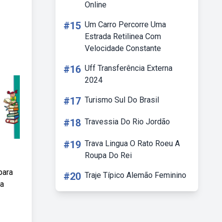
Online
#15
Um Carro Percorre Uma
Estrada Retilinea Com
Velocidade Constante
#16
Uff Transferência Externa
2024
#17
Turismo Sul Do Brasil
#18
Travessia Do Rio Jordão
#19
Trava Lingua O Rato Roeu A
Roupa Do Rei
para
#20
Traje Típico Alemão Feminino
na