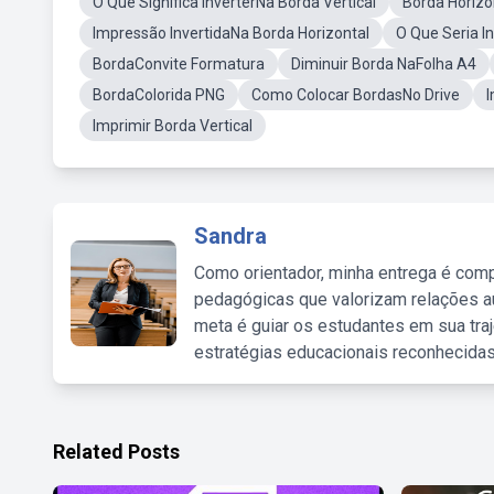
O Que Significa InverterNa Borda Vertical
Borda Horizo
Impressão InvertidaNa Borda Horizontal
O Que Seria I
BordaConvite Formatura
Diminuir Borda NaFolha A4
BordaColorida PNG
Como Colocar BordasNo Drive
I
Imprimir Borda Vertical
Sandra
Como orientador, minha entrega é comp
pedagógicas que valorizam relações au
meta é guiar os estudantes em sua traj
estratégias educacionais reconhecidas
Related Posts