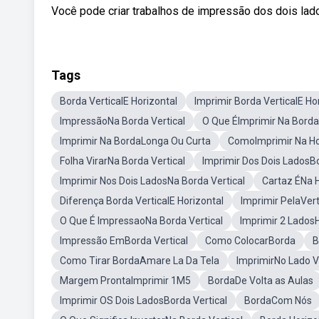
Você pode criar trabalhos de impressão dos dois lado
Tags
Borda VerticalE Horizontal
Imprimir Borda VerticalE Ho
ImpressãoNa Borda Vertical
O Que ÉImprimir Na Borda 
Imprimir Na BordaLonga Ou Curta
ComoImprimir Na Ho
Folha VirarNa Borda Vertical
Imprimir Dos Dois LadosB
Imprimir Nos Dois LadosNa Borda Vertical
Cartaz ÉNa H
Diferença Borda VerticalE Horizontal
Imprimir PelaVert
O Que É ImpressaoNa Borda Vertical
Imprimir 2 LadosH
Impressão EmBorda Vertical
Como ColocarBorda
B
Como Tirar BordaAmare La Da Tela
ImprimirNo Lado V
Margem ProntaImprimir 1M5
BordaDe Volta as Aulas
Imprimir OS Dois LadosBorda Vertical
BordaCom Nós