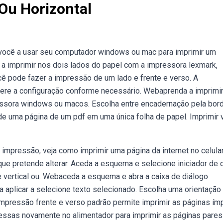
 Ou Horizontal
 você a usar seu computador windows ou mac para imprimir um
a imprimir nos dois lados do papel com a impressora lexmark,
cê pode fazer a impressão de um lado e frente e verso. A
ltere a configuração conforme necessário. Webaprenda a imprimi
ssora windows ou macos. Escolha entre encadernação pela bor
de uma página de um pdf em uma única folha de papel. Imprimir 
mpressão, veja como imprimir uma página da internet no celular
ue pretende alterar. Aceda a esquema e selecione iniciador de 
e vertical ou. Webaceda a esquema e abra a caixa de diálogo
xa aplicar a selecione texto selecionado. Escolha uma orientação
A impressão frente e verso padrão permite imprimir as páginas ím
ressas novamente no alimentador para imprimir as páginas pares