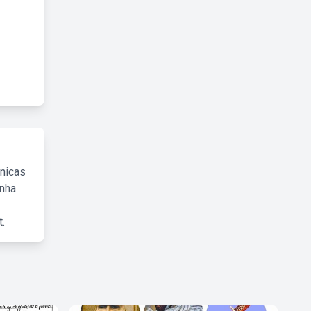
cnicas
inha
.