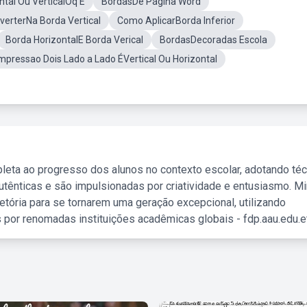
ntal Ou VerticalOq E
BordasDe Página Word
nverterNa Borda Vertical
Como AplicarBorda Inferior
Borda HorizontalE Borda Verical
BordasDecoradas Escola
mpressao Dois Lado a Lado ÉVertical Ou Horizontal
leta ao progresso dos alunos no contexto escolar, adotando té
tênticas e são impulsionadas por criatividade e entusiasmo. M
etória para se tornarem uma geração excepcional, utilizando
 por renomadas instituições acadêmicas globais - fdp.aau.edu.et