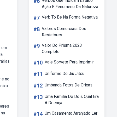
#6
Verbos Que Indicam Estado
Ação E Fenomeno Da Natureza
#7
Verb To Be Na Forma Negativa
#8
Valores Comerciais Dos
Resistores
#9
Valor Do Prisma 2023
r em
Completo
da
várias
#10
Vale Sorvete Para Imprimir
#11
Uniforme De Jiu Jitsu
 e no
#12
Umbanda Fotos De Orixas
caixa
#13
Uma Família De Dois Qual Era
A Doença
pares
 na
#14
Um Casamento Arranjado Ler