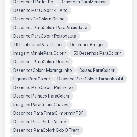
Desenhar EPintar Da
Desenhos ParaMeninas
Desenho ParaColorir 4º Ano
DesenhosDe Colorir Online
Desenhos ParaColorir Para Ansiedade
Desenho ParaColorir Peixonauta
101 DálmatasPara Colorir
DesenhosAmigos
Imagem MinniePara Colorir
50 Desenhos ParaColorir
Desenhos ParaColorir Unisex
DesenhosColorir Moranguinho
Coisas ParaColorir
Figuras ParaColorir
Desenho ParaColorir Tamanho A4
Desenho ParaColorir Palmeiras
Desenho Palhaço ParaColorir
Imagens ParaColorir Chaves
Desenhos Para PintarE Imprimir PDF
Desenho Para PintarAnime
Desenhos ParaColorir Bob O Trem