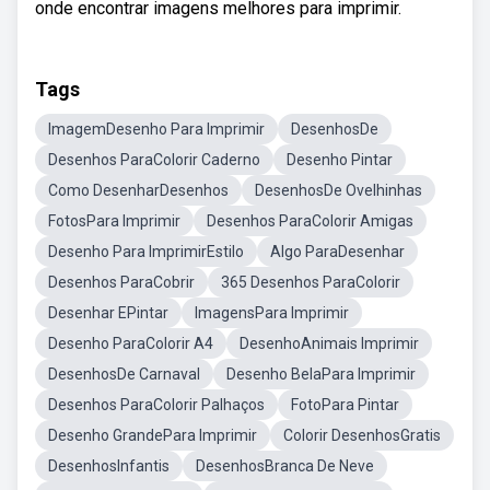
onde encontrar imagens melhores para imprimir.
Tags
ImagemDesenho Para Imprimir
DesenhosDe
Desenhos ParaColorir Caderno
Desenho Pintar
Como DesenharDesenhos
DesenhosDe Ovelhinhas
FotosPara Imprimir
Desenhos ParaColorir Amigas
Desenho Para ImprimirEstilo
Algo ParaDesenhar
Desenhos ParaCobrir
365 Desenhos ParaColorir
Desenhar EPintar
ImagensPara Imprimir
Desenho ParaColorir A4
DesenhoAnimais Imprimir
DesenhosDe Carnaval
Desenho BelaPara Imprimir
Desenhos ParaColorir Palhaços
FotoPara Pintar
Desenho GrandePara Imprimir
Colorir DesenhosGratis
DesenhosInfantis
DesenhosBranca De Neve