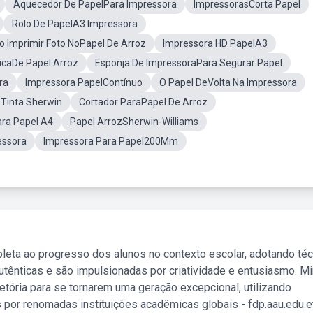
Aquecedor De PapelPara Impressora
ImpressorasCorta Papel
Rolo De PapelA3 Impressora
Imprimir Foto NoPapel De Arroz
Impressora HD PapelA3
icaDe Papel Arroz
Esponja De ImpressoraPara Segurar Papel
ra
Impressora PapelContínuo
O Papel DeVolta Na Impressora
zTinta Sherwin
Cortador ParaPapel De Arroz
ra Papel A4
Papel ArrozSherwin-Williams
essora
Impressora Para Papel200Mm
leta ao progresso dos alunos no contexto escolar, adotando té
tênticas e são impulsionadas por criatividade e entusiasmo. M
etória para se tornarem uma geração excepcional, utilizando
 por renomadas instituições acadêmicas globais - fdp.aau.edu.et