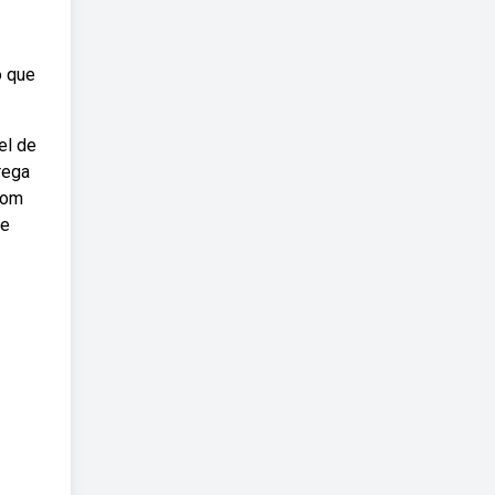
o que
el de
rega
com
ue