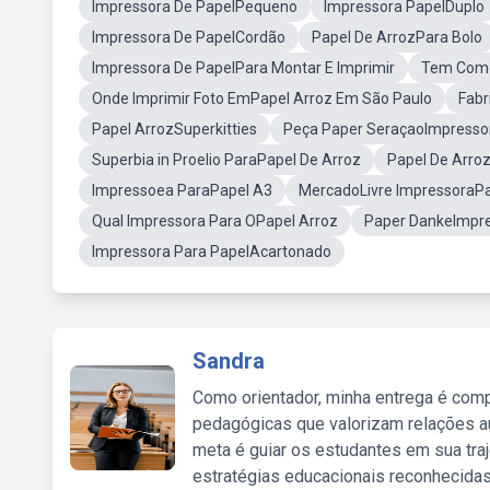
Impressora De PapelPequeno
Impressora PapelDuplo
Impressora De PapelCordão
Papel De ArrozPara Bolo
Impressora De PapelPara Montar E Imprimir
Tem Como 
Onde Imprimir Foto EmPapel Arroz Em São Paulo
Fabr
Papel ArrozSuperkitties
Peça Paper SeraçaoImpresso
Superbia in Proelio ParaPapel De Arroz
Papel De Arro
Impressoea ParaPapel A3
MercadoLivre ImpressoraPa
Qual Impressora Para OPapel Arroz
Paper DankeImpr
Impressora Para PapelAcartonado
Sandra
Como orientador, minha entrega é comp
pedagógicas que valorizam relações au
meta é guiar os estudantes em sua traj
estratégias educacionais reconhecidas