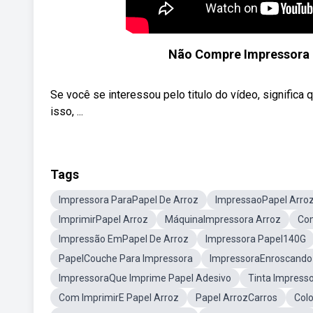
Não Compre Impressora d
Se você se interessou pelo titulo do vídeo, signific
isso, ...
Tags
Impressora ParaPapel De Arroz
ImpressaoPapel Arro
ImprimirPapel Arroz
MáquinaImpressora Arroz
Com
Impressão EmPapel De Arroz
Impressora Papel140G
PapelCouche Para Impressora
ImpressoraEnroscando
ImpressoraQue Imprime Papel Adesivo
Tinta Impress
Com ImprimirE Papel Arroz
Papel ArrozCarros
Col