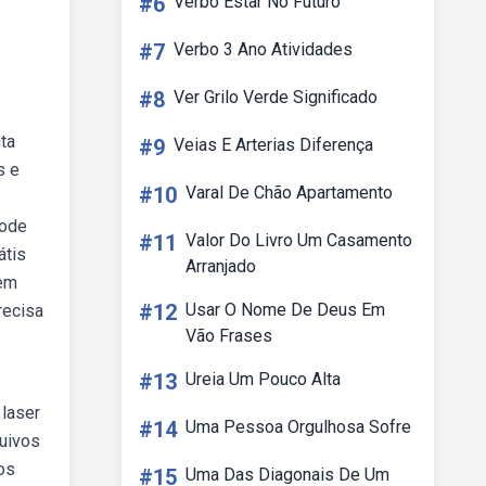
#6
Verbo Estar No Futuro
#7
Verbo 3 Ano Atividades
#8
Ver Grilo Verde Significado
ta
#9
Veias E Arterias Diferença
s e
#10
Varal De Chão Apartamento
pode
#11
Valor Do Livro Um Casamento
átis
Arranjado
 em
#12
Usar O Nome De Deus Em
recisa
Vão Frases
#13
Ureia Um Pouco Alta
laser
#14
Uma Pessoa Orgulhosa Sofre
quivos
os
#15
Uma Das Diagonais De Um