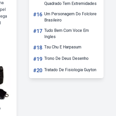
na
Quadrado Tem Extremidades
apel
#16
Um Personagem Do Folclore
rega
Brasileiro
l
#17
Tudo Bem Com Voce Em
Ingles
#18
Tsu Chu E Harpasum
#19
Trono De Deus Desenho
#20
Tratado De Fisiologia Guyton
p