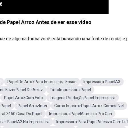
e Papel Arroz Antes de ver esse vídeo
a que de alguma forma você está buscando uma fonte de renda, e 
z
Papel De ArrozPara Impressora Epson
Impressora PapelA3
o FazerPapel De Arroz
TintaImpressora Papel
Papel ArrozCom Foto
Imagens ProduçãoPapel Impressora
 Papel
Papel ArrozInter
Como ImprimirPapel Arroz Comestível
oraL3150 Casa Do Papel
Impressora PapelAluminio Pro Can
ocar PapelA2 Na Impressora
Impressora Para PapelAdesivo Com Let