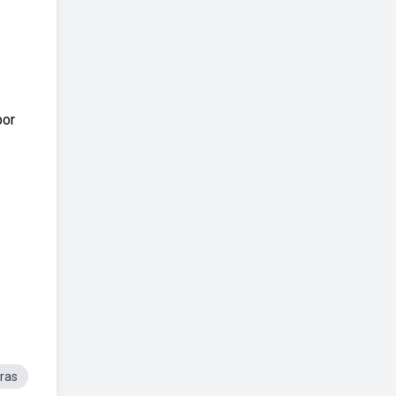
por
ras