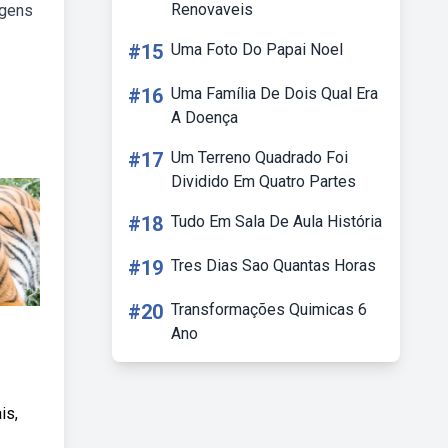
Renovaveis
agens
#15
Uma Foto Do Papai Noel
#16
Uma Família De Dois Qual Era
A Doença
#17
Um Terreno Quadrado Foi
Dividido Em Quatro Partes
#18
Tudo Em Sala De Aula História
#19
Tres Dias Sao Quantas Horas
#20
Transformações Quimicas 6
Ano
is,