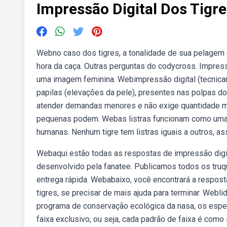
Impressão Digital Dos Tigr
Webno caso dos tigres, a tonalidade de sua pelagem 
hora da caça. Outras perguntas do codycross. Impressã
uma imagem feminina. Webimpressão digital (tecnica
papilas (elevações da pele), presentes nas polpas d
atender demandas menores e não exige quantidade m
pequenas podem. Webas listras funcionam como uma 
humanas. Nenhum tigre tem listras iguais a outros, a
Webaqui estão todas as respostas de impressão digit
desenvolvido pela fanatee. Publicamos todos os truq
entrega rápida. Webabaixo, você encontrará a resposta
tigres, se precisar de mais ajuda para terminar. Webli
programa de conservação ecológica da nasa, os esp
faixa exclusivo, ou seja, cada padrão de faixa é com