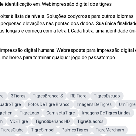
e identificação em. Webimpressão digital dos tigres.
5) voltar à lista de níveis. Soluções codycross para outros idiomas
 pequenas elevações nas pontas dos dedos. Sua única finalidade
as longas e começa com a letra l. Cada listra, uma identidade úni
a impressão digital humana. Webresposta para impressão digital
s melhores para terminar qualquer jogo de passatempo.
re
3Tigres
TigresBranco 'S
REITigre
TigresEscudo
uadroTigre
Fotos DeTigre Branco
Imagens DeTigres
UmTigre
greHen
TigreLogo
CamisetaTigre
Imagens DeTigres Lindos
em
VDETigre
TigreSiberiano HD
TigreQuadros
TigresClube
TigreSimbol
PalmexTigres
TigreMercham