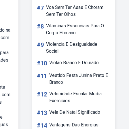
#7
Voa Sem Ter Asas E Choram
Sem Ter Olhos
#8
Vitaminas Essenciais Para O
do na
Corpo Humano
o com
#9
Violencia E Desigualdade
Social
 para
ades
#10
Violão Branco E Dourado
#11
Vestido Festa Junina Preto E
Branco
nte
#12
Velocidade Escalar Media
, com
Exercicios
s
#13
Vela De Natal Significado
de
ques
#14
Vantagens Das Energias