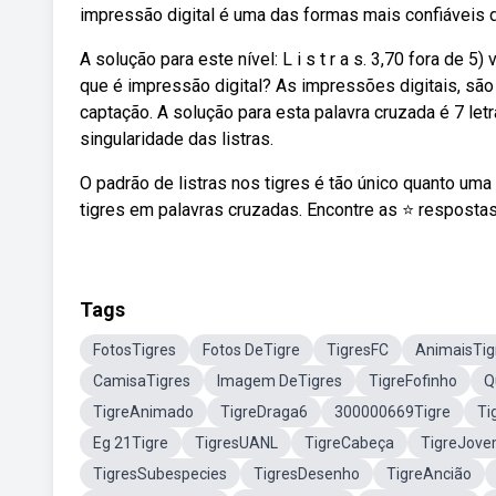
impressão digital é uma das formas mais confiáveis d
A solução para este nível: L i s t r a s. 3,70 fora de 
que é impressão digital? As impressões digitais, são
captação. A solução para esta palavra cruzada é 7 letr
singularidade das listras.
O padrão de listras nos tigres é tão único quanto um
tigres em palavras cruzadas. Encontre as ⭐ resposta
Tags
FotosTigres
Fotos DeTigre
TigresFC
AnimaisTig
CamisaTigres
Imagem DeTigres
TigreFofinho
Q
TigreAnimado
TigreDraga6
300000669Tigre
Ti
Eg 21Tigre
TigresUANL
TigreCabeça
TigreJov
TigresSubespecies
TigresDesenho
TigreAncião