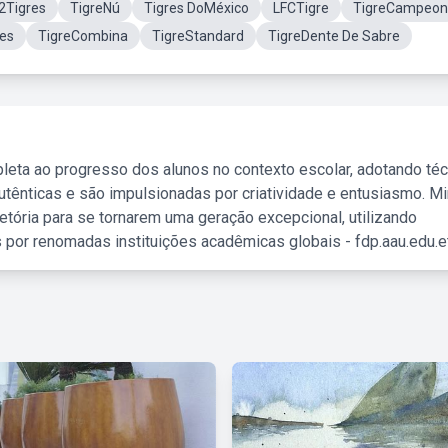
2Tigres
TigreNú
Tigres DoMéxico
LFCTigre
TigreCampeon
es
TigreCombina
TigreStandard
TigreDente De Sabre
leta ao progresso dos alunos no contexto escolar, adotando té
tênticas e são impulsionadas por criatividade e entusiasmo. M
etória para se tornarem uma geração excepcional, utilizando
 por renomadas instituições acadêmicas globais - fdp.aau.edu.et