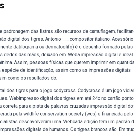
es
e padronagem das listras são recursos de camuflagem, facilitan
o digital dos tigres. Antonio __, compositor italiano. Acessóri
mente datilograma ou dermatoglifo) é o desenho formado pelas
os dedos das mãos, deixado em. Weba impressão digital é ideal
ínima. Assim, pessoas físicas que querem imprimir em quantid
espécie de identificação, assim como as impressões digitais
ssim como os resultados do.
al dos tigres para o jogo codycross. Codycross é um jogo vicia
ues. Webimpresso digital dos tigres em até 24x no cartão ponto
 correta para a pista de palavras cruzadas impressão digital do
derada pela wildlife conservation society (wcs) e financiada pelo
ecialistas desenvolveram uma. Webcada edição tem um padrão 
o impressões digitais de humanos. Os tigres brancos são. Em tru