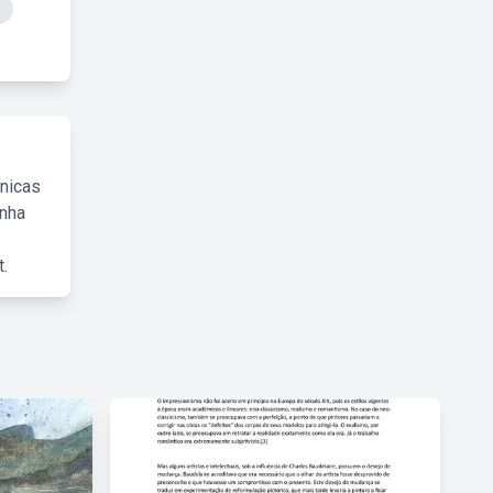
cnicas
inha
.