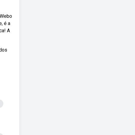
: Webo
, é a
ca! A
 dos