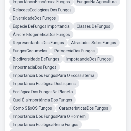
ImportânciaEconômica Fungos
FungosNa Agricultura
RelacoesEcologicas Dos Fungos
DiversidadeDos Fungos
Espécie DeFungos Importancia
Classes DeFungos
Árvore FilogenéticaDos Fungos
RepresentantesDos Fungos
Atividades SobreFungos
FungosCogumelos
PatogeniaDos Fungos
Biodiversidade DeFungos
ImpotaanciaDos Fungos
ImportnaciaDos Fungos
Importancia Dos FungosPara O Ecossistema
Importância Ecológica DosLíquens
Ecológica Dos FungosNo Planeta
Qual É aImportância Dos Fungos
Como SãoOS Fungos
CaracteristicasDos Fungos
Importancia Dos FungosPara O Homem
Importância EcológicaReino Fungos