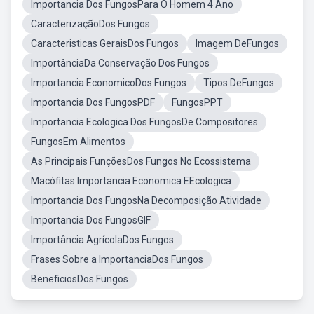
Importancia Dos FungosPara O Homem 4 Ano
CaracterizaçãoDos Fungos
Caracteristicas GeraisDos Fungos
Imagem DeFungos
ImportânciaDa Conservação Dos Fungos
Importancia EconomicoDos Fungos
Tipos DeFungos
Importancia Dos FungosPDF
FungosPPT
Importancia Ecologica Dos FungosDe Compositores
FungosEm Alimentos
As Principais FunçõesDos Fungos No Ecossistema
Macófitas Importancia Economica EEcologica
Importancia Dos FungosNa Decomposição Atividade
Importancia Dos FungosGIF
Importância AgrícolaDos Fungos
Frases Sobre a ImportanciaDos Fungos
BeneficiosDos Fungos