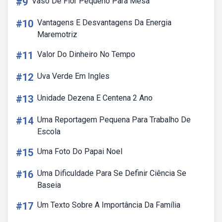
#9
Vaso De Flor Pequeno Para Mesa
#10
Vantagens E Desvantagens Da Energia
Maremotriz
#11
Valor Do Dinheiro No Tempo
#12
Uva Verde Em Ingles
#13
Unidade Dezena E Centena 2 Ano
#14
Uma Reportagem Pequena Para Trabalho De
Escola
#15
Uma Foto Do Papai Noel
#16
Uma Dificuldade Para Se Definir Ciência Se
Baseia
#17
Um Texto Sobre A Importância Da Família