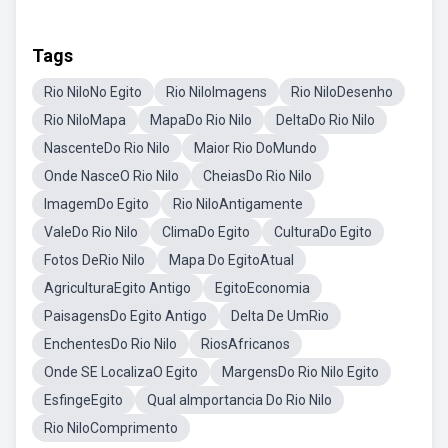
Tags
Rio NiloNo Egito
Rio NiloImagens
Rio NiloDesenho
Rio NiloMapa
MapaDo Rio Nilo
DeltaDo Rio Nilo
NascenteDo Rio Nilo
Maior Rio DoMundo
Onde NasceO Rio Nilo
CheiasDo Rio Nilo
ImagemDo Egito
Rio NiloAntigamente
ValeDo Rio Nilo
ClimaDo Egito
CulturaDo Egito
Fotos DeRio Nilo
Mapa Do EgitoAtual
AgriculturaEgito Antigo
EgitoEconomia
PaisagensDo Egito Antigo
Delta De UmRio
EnchentesDo Rio Nilo
RiosAfricanos
Onde SE LocalizaO Egito
MargensDo Rio Nilo Egito
EsfingeEgito
Qual aImportancia Do Rio Nilo
Rio NiloComprimento