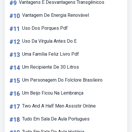
#9
Vantagens E Desvantagens Transgênicos
#10
Vantagem De Energia Renovável
#11
Uso Dos Porques Pdf
#12
Uso Da Vírgula Antes Do E
#13
Uma Família Feliz Livro Pdf
#14
Um Recipiente De 30 Litros
#15
Um Personagem Do Folclore Brasileiro
#16
Um Beijo Ficou Na Lembrança
#17
Two And A Half Men Assistir Online
#18
Tudo Em Sala De Aula Portugues
Tudo Em Sala De Aula História