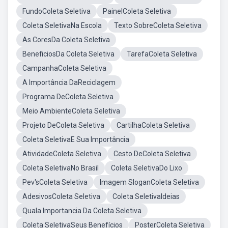
FundoColeta Seletiva
PainelColeta Seletiva
Coleta SeletivaNa Escola
Texto SobreColeta Seletiva
As CoresDa Coleta Seletiva
BeneficiosDa Coleta Seletiva
TarefaColeta Seletiva
CampanhaColeta Seletiva
A Importância DaReciclagem
Programa DeColeta Seletiva
Meio AmbienteColeta Seletiva
Projeto DeColeta Seletiva
CartilhaColeta Seletiva
Coleta SeletivaE Sua Importância
AtividadeColeta Seletiva
Cesto DeColeta Seletiva
Coleta SeletivaNo Brasil
Coleta SeletivaDo Lixo
Pev'sColeta Seletiva
Imagem SloganColeta Seletiva
AdesivosColeta Seletiva
Coleta SeletivaIdeias
Quala Importancia Da Coleta Seletiva
Coleta SeletivaSeus Benefícios
PosterColeta Seletiva