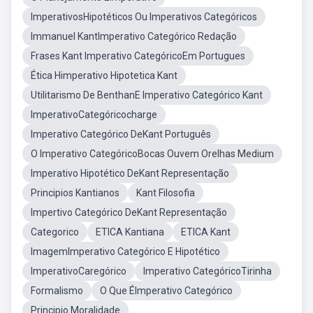
ImperativosHipotéticos Ou Imperativos Categóricos
Immanuel KantImperativo Categórico Redação
Frases Kant Imperativo CategóricoEm Portugues
Ética Himperativo Hipotetica Kant
Utilitarismo De BenthanE Imperativo Categórico Kant
ImperativoCategóricocharge
Imperativo Categórico DeKant Português
O Imperativo CategóricoBocas Ouvem Orelhas Medium
Imperativo Hipotético DeKant Representação
Principios Kantianos
Kant Filosofia
Impertivo Categórico DeKant Representação
Categorico
ETICA Kantiana
ETICA Kant
ImagemImperativo Categórico E Hipotético
ImperativoCaregórico
Imperativo CategóricoTirinha
Formalismo
O Que ÉImperativo Categórico
Principio Moralidade