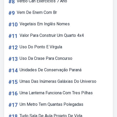
#8
Verbo Can Exercícios 7 Ano
#9
Vem De Enem Com Br
#10
Vegetais Em Inglês Nomes
#11
Valor Para Construir Um Quarto 4x4
#12
Uso Do Ponto E Vírgula
#13
Uso Da Crase Para Concurso
#14
Unidades De Conservação Paraná
#15
Umas Das Inúmeras Galáxias Do Universo
#16
Uma Lanterna Funciona Com Tres Pilhas
#17
Um Metro Tem Quantas Polegadas
#18
Tudo Sala De Aula Projeto De Vida