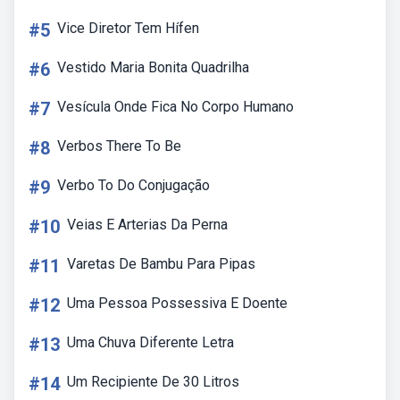
#5
Vice Diretor Tem Hífen
#6
Vestido Maria Bonita Quadrilha
#7
Vesícula Onde Fica No Corpo Humano
#8
Verbos There To Be
#9
Verbo To Do Conjugação
#10
Veias E Arterias Da Perna
#11
Varetas De Bambu Para Pipas
#12
Uma Pessoa Possessiva E Doente
#13
Uma Chuva Diferente Letra
#14
Um Recipiente De 30 Litros