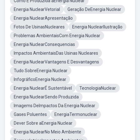
Como E Produzida aEnergia Nuclear
Energia NuclearVetorial
Geração DeEnergia Nuclear
Energia NuclearApresentação
Fotos De UsinasNucleares
Energia NuclearIlustração
Problemas AmbientaisCom Energia Nuclear
Energia NuclearConsequencias
Impactos AmbientaisDas Usinas Nucleares
Energia NuclearVantagens E Desvantagens
Tudo SobreEnergia Nuclear
InfográficoEnergia Nuclear
Energia NuclearÉ Sustentável
TecnologiaNuclear
Energia NuclearSendo Produzida
Imagems DeImpactos Da Energia Nuclear
Gases Poluentes
EnergiaTermonuclear
Dever Sobre aEnergia Nuclear
Energia NuclearNo Meio Ambiente