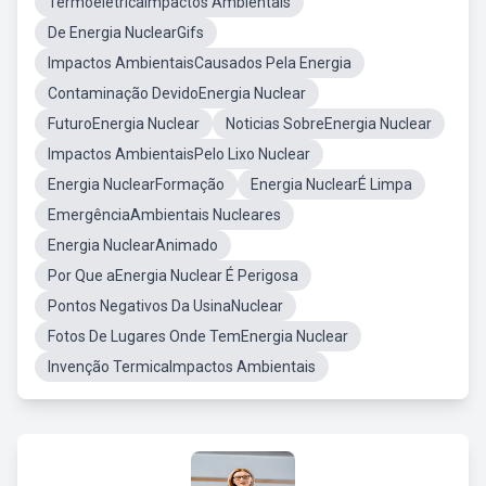
TermoeletricaImpactos Ambientais
De Energia NuclearGifs
Impactos AmbientaisCausados Pela Energia
Contaminação DevidoEnergia Nuclear
FuturoEnergia Nuclear
Noticias SobreEnergia Nuclear
Impactos AmbientaisPelo Lixo Nuclear
Energia NuclearFormação
Energia NuclearÉ Limpa
EmergênciaAmbientais Nucleares
Energia NuclearAnimado
Por Que aEnergia Nuclear É Perigosa
Pontos Negativos Da UsinaNuclear
Fotos De Lugares Onde TemEnergia Nuclear
Invenção TermicaImpactos Ambientais