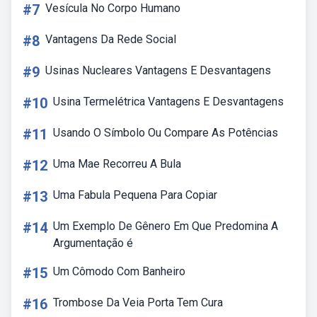
#7
Vesícula No Corpo Humano
#8
Vantagens Da Rede Social
#9
Usinas Nucleares Vantagens E Desvantagens
#10
Usina Termelétrica Vantagens E Desvantagens
#11
Usando O Símbolo Ou Compare As Potências
#12
Uma Mae Recorreu A Bula
#13
Uma Fabula Pequena Para Copiar
#14
Um Exemplo De Gênero Em Que Predomina A
Argumentação é
#15
Um Cômodo Com Banheiro
#16
Trombose Da Veia Porta Tem Cura