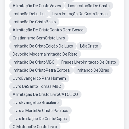
A Imitação De CristoVozes
LicroImitação De Cristo
Imitação DeLui Lui
Livro Imitação De CristoTomas
Imitação De CristoBolso
A Imitação De CristoCentro Dom Bosco
Cristianismo SemCristo Livro
Imitação De CristoEdição De Luxo
LéiaCristo
Devoção ModernaImitação De Risto
Imitação De CristoMBC
Frases LivroImitacao De Cristo
Imitação De CristoPetra Editora
Imitando De0Bras
LivroEvangelico Para Homem
Livro DeSanto Tomas MBC
A Imitação De Cristo LivroCATOLICO
LivroEvangelico Brasileiro
Livro a MorteDe Cristo Pauluas
Livro Imitaçao De CristoCapas
O MisterioDe Cristo Livro