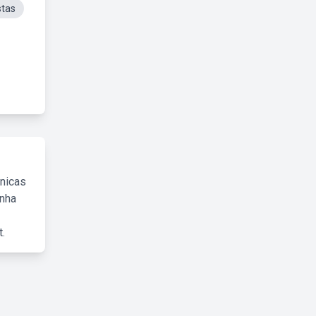
stas
cnicas
inha
.