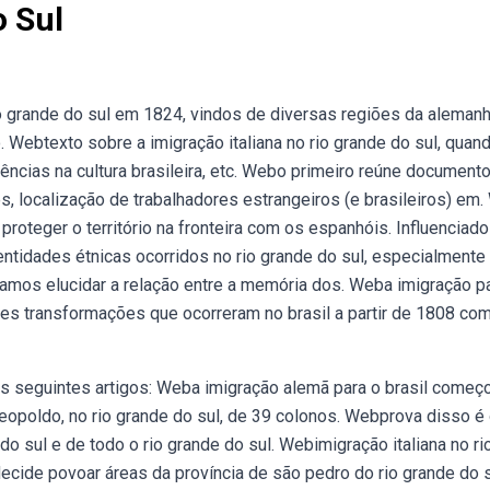
o Sul
 grande do sul em 1824, vindos de diversas regiões da alemanh
. Webtexto sobre a imigração italiana no rio grande do sul, quan
ências na cultura brasileira, etc. Webo primeiro reúne document
s, localização de trabalhadores estrangeiros (e brasileiros) em
 proteger o território na fronteira com os espanhóis. Influenciado
entidades étnicas ocorridos no rio grande do sul, especialmente
scamos elucidar a relação entre a memória dos. Weba imigração p
ntes transformações que ocorreram no brasil a partir de 1808 com
 seguintes artigos: Weba imigração alemã para o brasil começ
leopoldo, no rio grande do sul, de 39 colonos. Webprova disso é
 sul e de todo o rio grande do sul. Webimigração italiana no ri
ecide povoar áreas da província de são pedro do rio grande do s