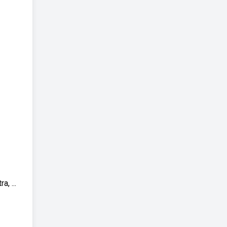
, ...