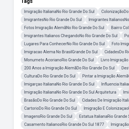
Tags
Imigração ItalianaNo Rio Grande Do Sul
ColonizaçãoDo 
ImigrantesNo Rio Grande Do Sul
Imigrantes ItalianosN
Fotos Imigração AlemãNo Rio Grande Do Sul
Bairro Co
Imigrantes Italianos ChegandoNo Rio Grande Do Sul
Po
Lugares Para ConhecerNo Rio Grande Do Sul
Foto Imig
Imigracao Alema No BrasilGrande Do Sul
CidadesDo Ri
Monumeto AcorianoRio Grande Do Sul
Livro Imigração
200 Anos a Imigração AlemãDo Rio Grande Do Sul
Dest
CulturaDo Rio Grande Do Sul
Pintar a Imigração Alemã
Imigarçao ItalianaNo Rio Grande Do Sul
Influencia Ital
Imigração ItalianaNo Rio Grande Do Sul Arquitetura
Imi
BrasãoDo Rio Grande Do Sul
Cidades De Imigração Ita
CartorioDo Rio Grande Do Sul
Imigração E Colonizaçao
ImagensRio Grande Do Sul
Estatua ItalianaRio Grande 
Casamento ItalianosRio Grande Do Sul 1877
Imigração