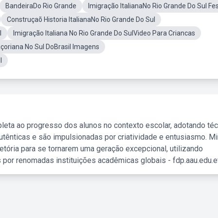
BandeiraDo Rio Grande
Imigração ItalianaNo Rio Grande Do Sul Fe
Construçaõ Historia ItalianaNo Rio Grande Do Sul
l
Imigração Italiana No Rio Grande Do SulVideo Para Criancas
çoriana No Sul DoBrasil Imagens
l
leta ao progresso dos alunos no contexto escolar, adotando té
tênticas e são impulsionadas por criatividade e entusiasmo. M
etória para se tornarem uma geração excepcional, utilizando
 por renomadas instituições acadêmicas globais - fdp.aau.edu.et