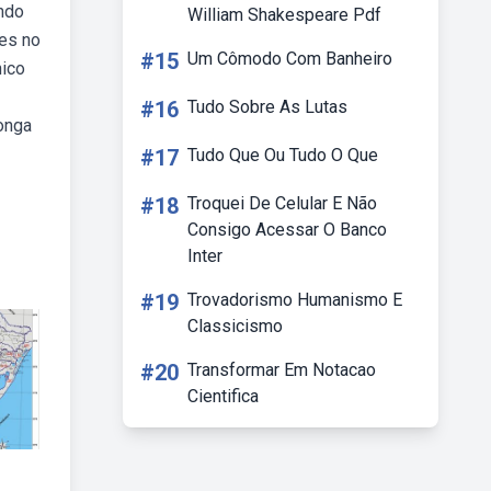
ando
William Shakespeare Pdf
des no
#15
Um Cômodo Com Banheiro
nico
#16
Tudo Sobre As Lutas
longa
#17
Tudo Que Ou Tudo O Que
#18
Troquei De Celular E Não
Consigo Acessar O Banco
Inter
#19
Trovadorismo Humanismo E
Classicismo
#20
Transformar Em Notacao
Cientifica