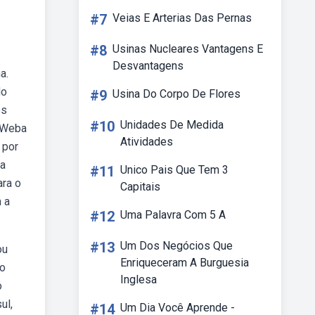
#7
Veias E Arterias Das Pernas
#8
Usinas Nucleares Vantagens E
Desvantagens
a.
do
#9
Usina Do Corpo De Flores
os
#10
Unidades De Medida
. Weba
Atividades
 por
 a
#11
Unico Pais Que Tem 3
ara o
Capitais
 a
#12
Uma Palavra Com 5 A
#13
Um Dos Negócios Que
ou
Enriqueceram A Burguesia
 o
Inglesa
o
ul,
#14
Um Dia Você Aprende -