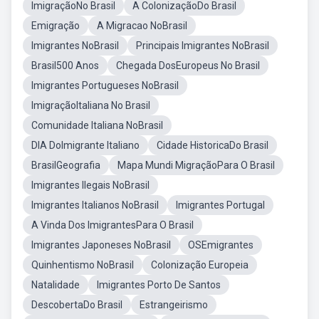
ImigraçãoNo Brasil
A ColonizaçãoDo Brasil
Emigração
A Migracao NoBrasil
Imigrantes NoBrasil
Principais Imigrantes NoBrasil
Brasil500 Anos
Chegada DosEuropeus No Brasil
Imigrantes Portugueses NoBrasil
ImigraçãoItaliana No Brasil
Comunidade Italiana NoBrasil
DIA DoImigrante Italiano
Cidade HistoricaDo Brasil
BrasilGeografia
Mapa Mundi MigraçãoPara O Brasil
Imigrantes Ilegais NoBrasil
Imigrantes Italianos NoBrasil
Imigrantes Portugal
A Vinda Dos ImigrantesPara O Brasil
Imigrantes Japoneses NoBrasil
OSEmigrantes
Quinhentismo NoBrasil
Colonização Europeia
Natalidade
Imigrantes Porto De Santos
DescobertaDo Brasil
Estrangeirismo