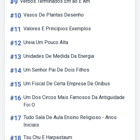
#9
Verbos Terminados Em ão E Am
#10
Vasos De Plantas Desenho
#11
Valores E Princípios Exemplos
#12
Ureia Um Pouco Alta
#13
Unidades De Medida Da Energia
#14
Um Senhor Pai De Dois Filhos
#15
Um Fiscal De Certa Empresa De Onibus
#16
Um Dos Circos Mais Famosos Da Antiguidade
Foi O
#17
Tudo Sala De Aula Ensino Religioso - Anos
Iniciais
#18
Tsu Chu E Harpastaum