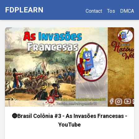
FDPLEARN
Contact
Tos
DMCA
🔵Brasil Colônia #3 - As Invasões Francesas -
YouTube