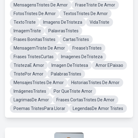
MensagensTristes De Amor
FraseTriste De Amor
FotosTristes De Amor
TextosTristes De Amor
TextoTriste
Imagens DeTristeza
VidaTriste
ImagemTriste
PalavrasTristes
Frases BonitasTristes
CartasTristes
MensagemTriste De Amor
Frease'sTristes
Frases TristesCurtas
Imagenes DeTristeza
TristezaE Amor
Imagen DeTristesa
Amor EPaixao
TristePor Amor
PalabrasTristes
MensajesTristes De Amor
HistoriasTristes De Amor
ImágenesTristes
Por QueTriste Amor
LagrimasDe Amor
Frases CortasTristes De Amor
Poemas TristesPara Llorar
LegendasDe Amor Tristes