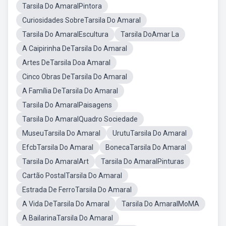
Tarsila Do AmaralPintora
Curiosidades SobreTarsila Do Amaral
Tarsila Do AmaralEscultura
Tarsila DoAmar La
A Caipirinha DeTarsila Do Amaral
Artes DeTarsila Doa Amaral
Cinco Obras DeTarsila Do Amaral
A Família DeTarsila Do Amaral
Tarsila Do AmaralPaisagens
Tarsila Do AmaralQuadro Sociedade
MuseuTarsila Do Amaral
UrutuTarsila Do Amaral
EfcbTarsila Do Amaral
BonecaTarsila Do Amaral
Tarsila Do AmaralArt
Tarsila Do AmaralPinturas
Cartão PostalTarsila Do Amaral
Estrada De FerroTarsila Do Amaral
A Vida DeTarsila Do Amaral
Tarsila Do AmaralMoMA
A BailarinaTarsila Do Amaral