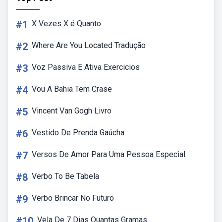
#1
X Vezes X é Quanto
#2
Where Are You Located Tradução
#3
Voz Passiva E Ativa Exercicios
#4
Vou A Bahia Tem Crase
#5
Vincent Van Gogh Livro
#6
Vestido De Prenda Gaúcha
#7
Versos De Amor Para Uma Pessoa Especial
#8
Verbo To Be Tabela
#9
Verbo Brincar No Futuro
#10
Vela De 7 Dias Quantas Gramas