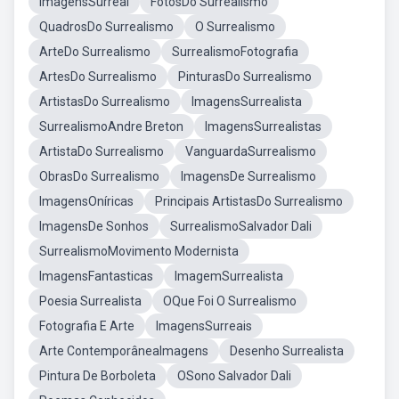
ImagensSurreal
FotosDo Surrealismo
QuadrosDo Surrealismo
O Surrealismo
ArteDo Surrealismo
SurrealismoFotografia
ArtesDo Surrealismo
PinturasDo Surrealismo
ArtistasDo Surrealismo
ImagensSurrealista
SurrealismoAndre Breton
ImagensSurrealistas
ArtistaDo Surrealismo
VanguardaSurrealismo
ObrasDo Surrealismo
ImagensDe Surrealismo
ImagensOníricas
Principais ArtistasDo Surrealismo
ImagensDe Sonhos
SurrealismoSalvador Dali
SurrealismoMovimento Modernista
ImagensFantasticas
ImagemSurrealista
Poesia Surrealista
OQue Foi O Surrealismo
Fotografia E Arte
ImagensSurreais
Arte ContemporâneaImagens
Desenho Surrealista
Pintura De Borboleta
OSono Salvador Dali