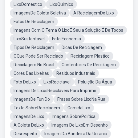
LixoDomestico
LixoQuimico
ImagensDe Coleta Seletiva
A ReciclagemDo Lixo
Fotos De Reciclagem
Imagens Com O Tema O LixoÉ Seu a Solução É De Todos
LixoSustentavel
Foto Economia
Tipos De Reciclagem
Dicas De Reciclagem
OQue Pode Ser Reciclado
Reciclagem Plastico
Reciclagem No Brasil
Contentores De Reciclagem
Cores Das Lixeiras
Residuos Industriais
Foto DeLixo
LixoReciclavel
Poluição Da Água
Imagens De LixosRecicláveis Para Imprimir
ImagensDe Fun Do
Frases Sobre LixoNa Rua
Texto SobreReciclagem
ComidaLixo
ImagensDe Lixo
Imagens SobrePolítica
A Coleta DeLixo
Imagens De LixoEm Desenho
Desrespeito
Imagem Da Bandeira Da Ucrania