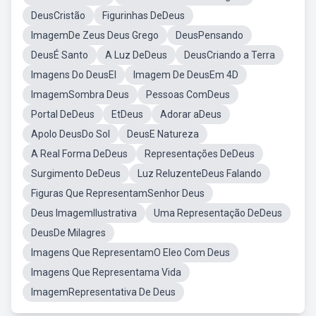
DeusCristão
Figurinhas DeDeus
ImagemDe Zeus Deus Grego
DeusPensando
DeusÉ Santo
A Luz DeDeus
DeusCriando a Terra
Imagens Do DeusEl
Imagem De DeusEm 4D
ImagemSombra Deus
Pessoas ComDeus
Portal DeDeus
EtDeus
Adorar aDeus
Apolo DeusDo Sol
DeusE Natureza
A Real Forma DeDeus
Representações DeDeus
Surgimento DeDeus
Luz ReluzenteDeus Falando
Figuras Que RepresentamSenhor Deus
Deus ImagemIlustrativa
Uma Representação DeDeus
DeusDe Milagres
Imagens Que RepresentamO Eleo Com Deus
Imagens Que Representama Vida
ImagemRepresentativa De Deus