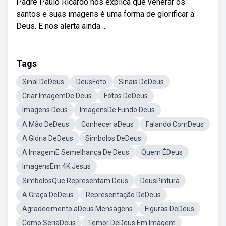
Padre Paulo Ricardo nos explica que venerar os
santos e suas imagens é uma forma de glorificar a
Deus. E nos alerta ainda ...
Tags
Sinal DeDeus
DeusFoto
Sinais DeDeus
Criar ImagemDe Deus
Fotos DeDeus
Imagens Deus
ImagensDe Fundo Deus
A Mão DeDeus
Conhecer aDeus
Falando ComDeus
A Glória DeDeus
Simbolos DeDeus
A ImagemE Semelhança De Deus
Quem ÉDeus
ImagensEm 4K Jesus
SimbolosQue Representam Deus
DeusPintura
A Graça DeDeus
Representação DeDeus
Agradecimento aDeus Mensagens
Figuras DeDeus
Como SeriaDeus
Temor DeDeus Em Imagem