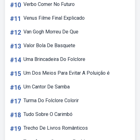
#10
Verbo Comer No Futuro
#11
Venus Filme Final Explicado
#12
Van Gogh Morreu De Que
#13
Valor Bola De Basquete
#14
Uma Brincadeira Do Folclore
#15
Um Dos Meios Para Evitar A Poluição é
#16
Um Cantor De Samba
#17
Turma Do Folclore Colorir
#18
Tudo Sobre O Carimbó
#19
Trecho De Livros Românticos