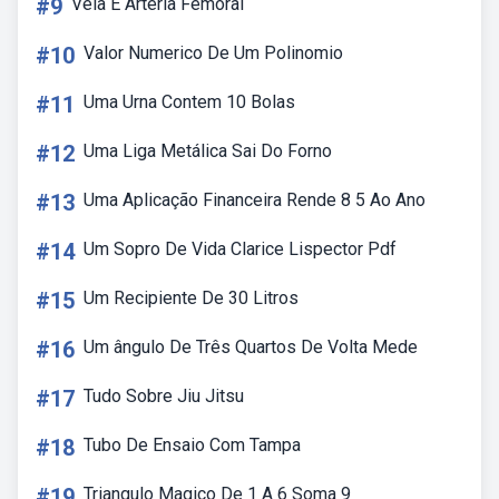
#9
Veia E Arteria Femoral
#10
Valor Numerico De Um Polinomio
#11
Uma Urna Contem 10 Bolas
#12
Uma Liga Metálica Sai Do Forno
#13
Uma Aplicação Financeira Rende 8 5 Ao Ano
#14
Um Sopro De Vida Clarice Lispector Pdf
#15
Um Recipiente De 30 Litros
#16
Um ângulo De Três Quartos De Volta Mede
#17
Tudo Sobre Jiu Jitsu
#18
Tubo De Ensaio Com Tampa
#19
Triangulo Magico De 1 A 6 Soma 9