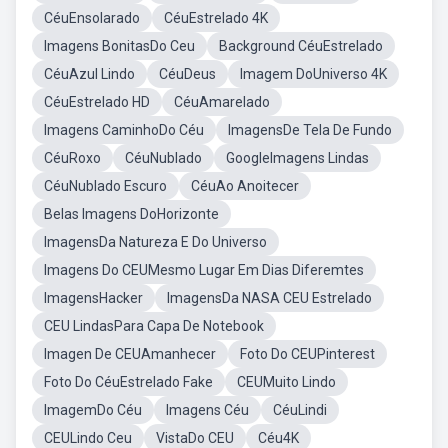
CéuEnsolarado
CéuEstrelado 4K
Imagens BonitasDo Ceu
Background CéuEstrelado
CéuAzul Lindo
CéuDeus
Imagem DoUniverso 4K
CéuEstrelado HD
CéuAmarelado
Imagens CaminhoDo Céu
ImagensDe Tela De Fundo
CéuRoxo
CéuNublado
GoogleImagens Lindas
CéuNublado Escuro
CéuAo Anoitecer
Belas Imagens DoHorizonte
ImagensDa Natureza E Do Universo
Imagens Do CEUMesmo Lugar Em Dias Diferemtes
ImagensHacker
ImagensDa NASA CEU Estrelado
CEU LindasPara Capa De Notebook
Imagen De CEUAmanhecer
Foto Do CEUPinterest
Foto Do CéuEstrelado Fake
CEUMuito Lindo
ImagemDo Céu
Imagens Céu
CéuLindi
CEULindo Ceu
VistaDo CEU
Céu4K