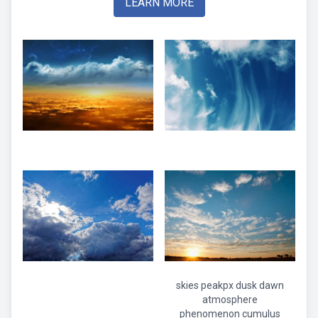
LEARN MORE
skies peakpx dusk dawn
atmosphere
phenomenon cumulus