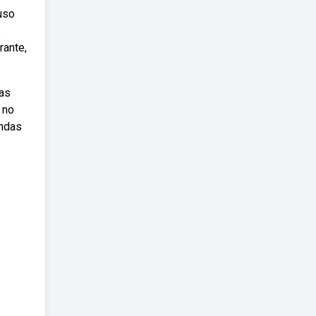
uso
s
rante,
ias
 no
indas