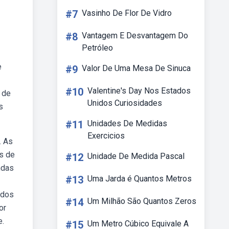
#7
Vasinho De Flor De Vidro
#8
Vantagem E Desvantagem Do
Petróleo
e
#9
Valor De Uma Mesa De Sinuca
#10
Valentine's Day Nos Estados
 de
Unidos Curiosidades
s
#11
Unidades De Medidas
Exercicios
. As
es de
#12
Unidade De Medida Pascal
ndas
#13
Uma Jarda é Quantos Metros
odos
#14
Um Milhão São Quantos Zeros
or
e.
#15
Um Metro Cúbico Equivale A