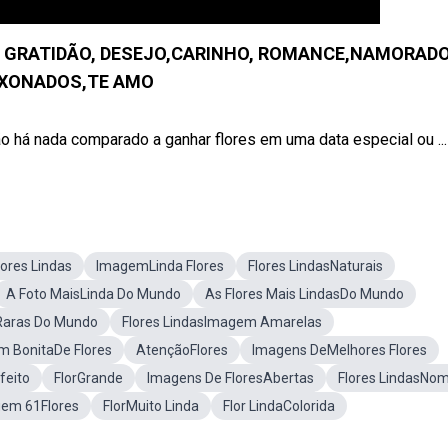
O, GRATIDÃO, DESEJO,CARINHO, ROMANCE,NAMORADO
IXONADOS,TE AMO
á nada comparado a ganhar flores em uma data especial ou ...
ores Lindas
ImagemLinda Flores
Flores LindasNaturais
A Foto MaisLinda Do Mundo
As Flores Mais LindasDo Mundo
Raras Do Mundo
Flores LindasImagem Amarelas
 BonitaDe Flores
AtençãoFlores
Imagens DeMelhores Flores
feito
FlorGrande
Imagens De FloresAbertas
Flores LindasNo
em 61Flores
FlorMuito Linda
Flor LindaColorida