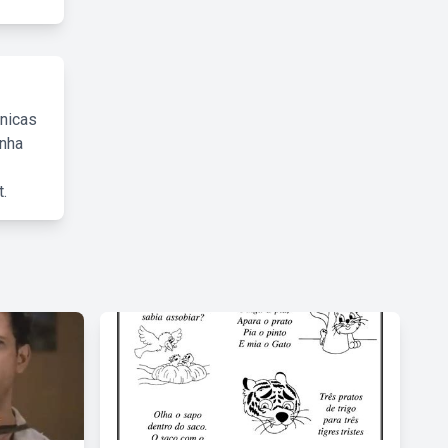
cnicas
inha
.