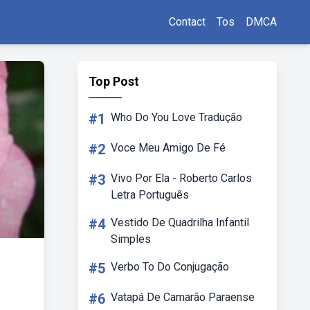
Contact
Tos
DMCA
Top Post
#1
Who Do You Love Tradução
#2
Voce Meu Amigo De Fé
#3
Vivo Por Ela - Roberto Carlos
Letra Português
#4
Vestido De Quadrilha Infantil
Simples
#5
Verbo To Do Conjugação
#6
Vatapá De Camarão Paraense