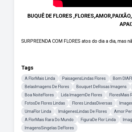
BUQUÊ DE FLORES ,FLORES,AMOR,PAIXÃ
APA
SURPREENDA COM FLORES atos do dia a dia, mas não h
Tags
A FlorMais Linda
PaisagensLindas Flores
Bom DIAFl
BelasImagens De Flores
Bouquet DeRosas Imagens
Boa NoiteFlores
Lida ImagemDe Flores
FloresMais 
FotosDe Flores Lindas
Flores LindasDiversas
Imagem
UmaFlor Linda
ImágenesLindas De Flores
Amor Per
A FlorMais Rara Do Mundo
FiguraDe Flor Linda
Imag
ImagensSingelas DeFlores