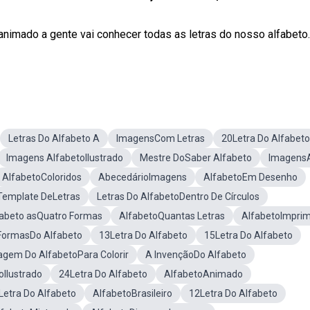
nimado a gente vai conhecer todas as letras do nosso alfabeto
Letras Do Alfabeto A
ImagensCom Letras
20Letra Do Alfabeto
Imagens AlfabetoIlustrado
Mestre DoSaber Alfabeto
Imagens
AlfabetoColoridos
AbecedárioImagens
AlfabetoEm Desenho
Template DeLetras
Letras Do AlfabetoDentro De Círculos
fabeto asQuatro Formas
AlfabetoQuantas Letras
AlfabetoImprim
FormasDo Alfabeto
13Letra Do Alfabeto
15Letra Do Alfabeto
agem Do AlfabetoPara Colorir
A InvençãoDo Alfabeto
oIlustrado
24Letra Do Alfabeto
AlfabetoAnimado
Letra Do Alfabeto
AlfabetoBrasileiro
12Letra Do Alfabeto