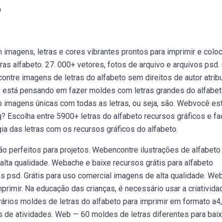
o
imagens, letras e cores vibrantes prontos para imprimir e colo
ras alfabeto. 27. 000+ vetores, fotos de arquivo e arquivos psd. 
ntre imagens de letras do alfabeto sem direitos de autor atrib
ê está pensando em fazer moldes com letras grandes do alfabet
o imagens únicas com todas as letras, ou seja, são. Webvocê es
? Escolha entre 5900+ letras do alfabeto recursos gráficos e fa
ia das letras com os recursos gráficos do alfabeto.
o perfeitos para projetos. Webencontre ilustrações de alfabet
 alta qualidade. Webache e baixe recursos grátis para alfabeto
vos psd. Grátis para uso comercial imagens de alta qualidade. We
mprimir. Na educação das crianças, é necessário usar a criativida
ários moldes de letras do alfabeto para imprimir em formato a4
s de atividades. Web — 60 moldes de letras diferentes para baix