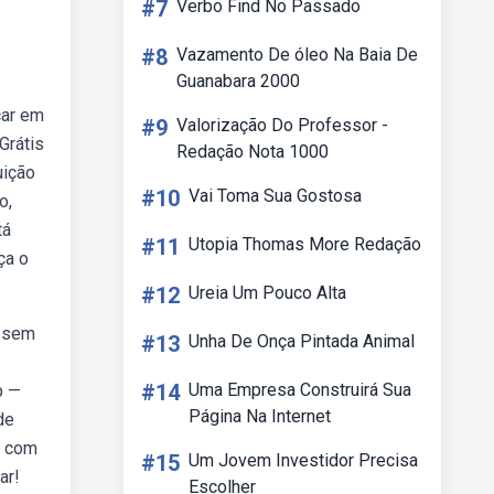
#7
Verbo Find No Passado
#8
Vazamento De óleo Na Baia De
Guanabara 2000
car em
#9
Valorização Do Professor -
Grátis
Redação Nota 1000
uição
#10
Vai Toma Sua Gostosa
o,
tá
#11
Utopia Thomas More Redação
ça o
#12
Ureia Um Pouco Alta
o sem
#13
Unha De Onça Pintada Animal
#14
Uma Empresa Construirá Sua
b —
Página Na Internet
de
, com
#15
Um Jovem Investidor Precisa
ar!
Escolher