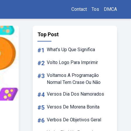
Contact
Tos
DMCA
Top Post
#1
What's Up Que Significa
#2
Volto Logo Para Imprimir
#3
Voltamos A Programação
Normal Tem Crase Ou Não
#4
Versos Dia Dos Namorados
#5
Versos De Morena Bonita
#6
Verbos De Objetivos Geral