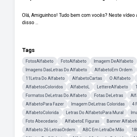
Olá, Amiguinhos! Tudo bem com vocês? Neste vídeo a
disso ...
Tags
FotosAlfabeto
FotoAlfabeto
Imagem DeAlfabeto
Imagens DasLetras Do Alfabeto
AlfabetoEm Ordem
11Letra Do Alfabeto
AlfabetoCartas
O Alfabeto
AlfabetosColoridos
AlfabetoL
LettereAlfabeto
Formatos DeLetras Do Alfabeto
Fotas DeLetras
Al
AlfabetoPara Fazer
Imagem DeLetras Coloridas
4 
AlfabetoColorida
Letras Do AlfabetoPara Mural
Im
Foto Abecedario
AlfabetoE Figuras
Banner Alfabet
Alfabeto 26 LetrasOrdem
ABC Em LetraDe Mão
18