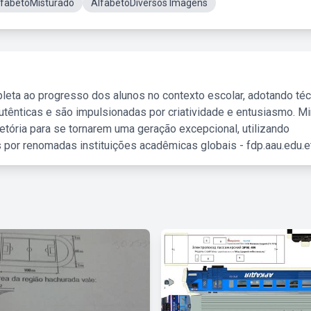
lfabetoMisturado
AlfabetoDiversos Imagens
leta ao progresso dos alunos no contexto escolar, adotando té
tênticas e são impulsionadas por criatividade e entusiasmo. M
etória para se tornarem uma geração excepcional, utilizando
 por renomadas instituições acadêmicas globais - fdp.aau.edu.et