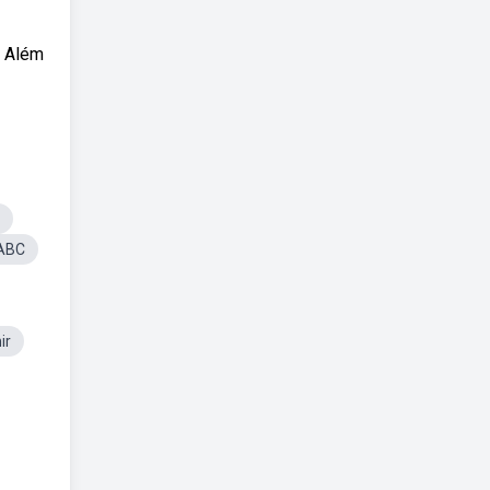
. Além
ABC
ir