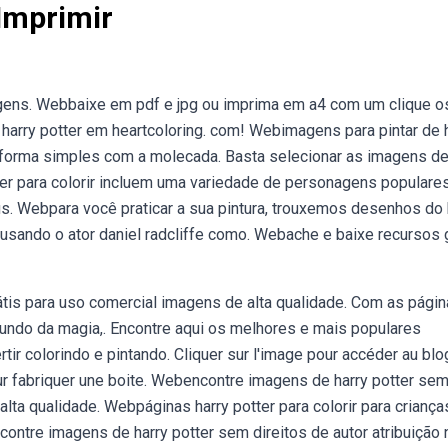
Imprimir
agens. Webbaixe em pdf e jpg ou imprima em a4 com um clique o
 harry potter em heartcoloring. com! Webimagens para pintar de 
e forma simples com a molecada. Basta selecionar as imagens de
er para colorir incluem uma variedade de personagens populares
us. Webpara você praticar a sua pintura, trouxemos desenhos do 
 usando o ator daniel radcliffe como. Webache e baixe recursos 
rátis para uso comercial imagens de alta qualidade. Com as pági
 mundo da magia,. Encontre aqui os melhores e mais populares
tir colorindo e pintando. Cliquer sur l'image pour accéder au blo
our fabriquer une boite. Webencontre imagens de harry potter se
alta qualidade. Webpáginas harry potter para colorir para criança
ontre imagens de harry potter sem direitos de autor atribuição 