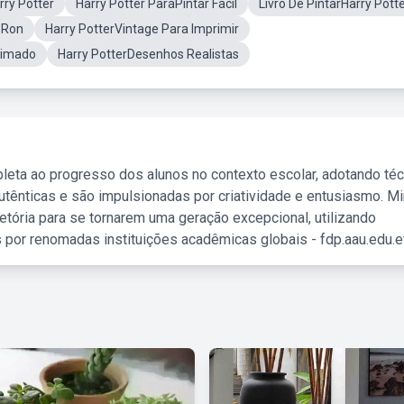
ry Potter
Harry Potter ParaPintar Facil
Livro De PintarHarry Pott
 Ron
Harry PotterVintage Para Imprimir
nimado
Harry PotterDesenhos Realistas
leta ao progresso dos alunos no contexto escolar, adotando té
tênticas e são impulsionadas por criatividade e entusiasmo. M
etória para se tornarem uma geração excepcional, utilizando
 por renomadas instituições acadêmicas globais - fdp.aau.edu.et