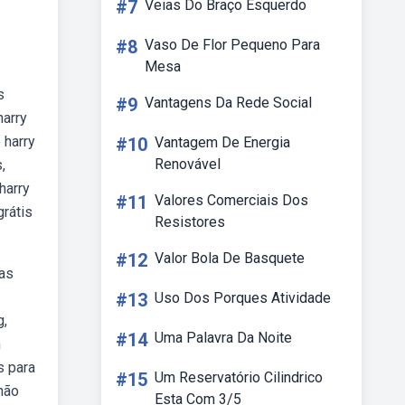
#7
Veias Do Braço Esquerdo
#8
Vaso De Flor Pequeno Para
Mesa
s
#9
Vantagens Da Rede Social
harry
 harry
#10
Vantagem De Energia
Renovável
,
harry
#11
Valores Comerciais Dos
grátis
Resistores
#12
Valor Bola De Basquete
nas
#13
Uso Dos Porques Atividade
g,
#14
Uma Palavra Da Noite
m
s para
#15
Um Reservatório Cilindrico
não
Esta Com 3/5