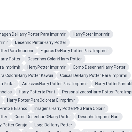
magen DeHarry Potter Para Imprimir
HarryPoter Imprimir
rimir
Desenho PintarHarry Potter
tter Para Imprimir
Figuras DeHarry Potter Para Imprimir
arry Potter
Desenhos ColorirHarry Potter
ra Imprimir
HerryPotter Imprimir
Como DesenharHarry Potter
a ColorirHarry Potter Kawaii
Coisas DeHarry Potter Para Imprimir
ra Pintar
AdesivosHarry Potter Para Imprimir
Harry PotterPrintab
mbolos
Harry Potterto Print
PersonalizadosHarry Potter Para Imp
Harry Potter ParaColorear E Imprimir
Preto E Branco
Imagens Harry PotterPNG Para Colorir
tter
Como Desenhar OHarry Potter
Desenho ImprimirHarr
y Potter Coruja
Logo DeHarry Potter