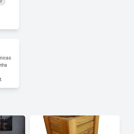
er
cnicas
inha
.