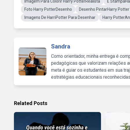
Imagem Para Colorir Harry PotterRealista
E StampaHar
Foto Harry PotterDesenho
Desenho PintarHarry Potter
Imagens De HarriPotter Para Desenhar
Harry PotterA
Sandra
Como orientador, minha entrega é comp
pedagógicas que valorizam relações au
meta é guiar os estudantes em sua traj
estratégias educacionais reconhecidas
Related Posts