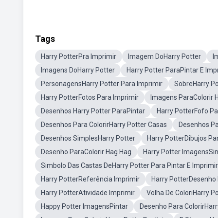
Tags
Harry PotterPra Imprimir
Imagem DoHarry Potter
I
Imagens DoHarry Potter
Harry Potter ParaPintar E Imp
PersonagensHarry Potter Para Imprimir
SobreHarry Po
Harry PotterFotos Para Imprimir
Imagens ParaColorir H
Desenhos Harry Potter ParaPintar
Harry PotterFofo Pa
Desenhos Para ColorirHarry Potter Casas
Desenhos Par
Desenhos SimplesHarry Potter
Harry PotterDibujos Pa
Desenho ParaColorir Hag Hag
Harry Potter ImagensSi
Simbolo Das Castas DeHarry Potter Para Pintar E Imprimir
Harry PotterReferência Imprimir
Harry PotterDesenho 
Harry PotterAtividade Imprimir
Volha De ColoriHarry Po
Happy Potter ImagensPintar
Desenho Para ColorirHarr