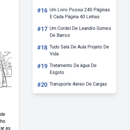
#16
Um Livro Possui 240 Páginas
E Cada Página 40 Linhas
#17
Um Cordel De Leandro Gomes
De Barros
#18
Tudo Sala De Aula Projeto De
Vida
#19
Tratamento Da água De
Esgoto
#20
Transporte Aéreo De Cargas
 de
ho.
ar as