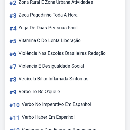
#2
Zona Rural E Zona Urbana Atividades
#3
Zeca Pagodinho Toda A Hora
#4
Yoga De Duas Pessoas Fácil
#5
Vitamina C De Lenta Liberação
#6
Violência Nas Escolas Brasileiras Redação
#7
Violencia E Desigualdade Social
#8
Vesícula Biliar Inflamada Sintomas
#9
Verbo To Be O'que é
#10
Verbo No Imperativo Em Espanhol
#11
Verbo Haber Em Espanhol
Vantagens Das Energias Renovaveis