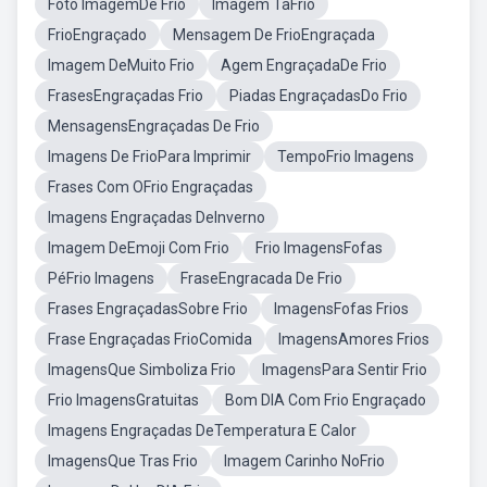
Foto ImagemDe Frio
Imagem TaFrio
FrioEngraçado
Mensagem De FrioEngraçada
Imagem DeMuito Frio
Agem EngraçadaDe Frio
FrasesEngraçadas Frio
Piadas EngraçadasDo Frio
MensagensEngraçadas De Frio
Imagens De FrioPara Imprimir
TempoFrio Imagens
Frases Com OFrio Engraçadas
Imagens Engraçadas DeInverno
Imagem DeEmoji Com Frio
Frio ImagensFofas
PéFrio Imagens
FraseEngracada De Frio
Frases EngraçadasSobre Frio
ImagensFofas Frios
Frase Engraçadas FrioComida
ImagensAmores Frios
ImagensQue Simboliza Frio
ImagensPara Sentir Frio
Frio ImagensGratuitas
Bom DIA Com Frio Engraçado
Imagens Engraçadas DeTemperatura E Calor
ImagensQue Tras Frio
Imagem Carinho NoFrio