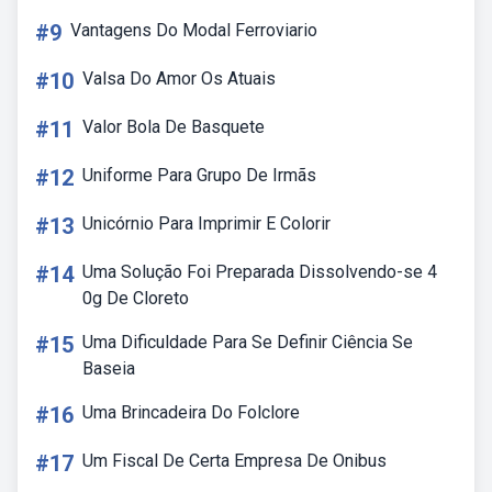
#9
Vantagens Do Modal Ferroviario
#10
Valsa Do Amor Os Atuais
#11
Valor Bola De Basquete
#12
Uniforme Para Grupo De Irmãs
#13
Unicórnio Para Imprimir E Colorir
#14
Uma Solução Foi Preparada Dissolvendo-se 4
0g De Cloreto
#15
Uma Dificuldade Para Se Definir Ciência Se
Baseia
#16
Uma Brincadeira Do Folclore
#17
Um Fiscal De Certa Empresa De Onibus