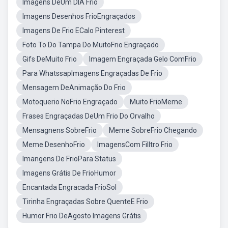
Imagens DeUm DIA Frio
Imagens Desenhos FrioEngraçados
Imagens De Frio ECalo Pinterest
Foto To Do Tampa Do MuitoFrio Engraçado
Gifs DeMuito Frio
Imagem Engraçada Gelo ComFrio
Para WhatssapImagens Engraçadas De Frio
Mensagem DeAnimação Do Frio
Motoquerio NoFrio Engraçado
Muito FrioMeme
Frases Engraçadas DeUm Frio Do Orvalho
Mensagnens SobreFrio
Meme SobreFrio Chegando
Meme DesenhoFrio
ImagensCom Filltro Frio
Imangens De FrioPara Status
Imagens Grátis De FrioHumor
Encantada Engracada FrioSol
Tirinha Engraçadas Sobre QuenteE Frio
Humor Frio DeAgosto Imagens Grátis